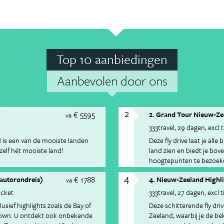
Top 10 aanbiedingen
Aanbevolen door ons
2
€ 5595
2. Grand Tour Nieuw-Ze
va
333travel
29 dagen
excl 
 is een van de mooiste landen
Deze fly drive laat je al
zelf hét mooiste land!
land zien en biedt je bo
hoogtepunten te bezoeken
elke dag in je eigen tem
4
€ 1788
(autorondreis)
4. Nieuw-Zeeland Highl
va
icket
333travel
27 dagen
excl t
usief highlights zoals de Bay of
Deze schitterende fly dr
town. U ontdekt ook onbekende
Zeeland, waarbij je de b