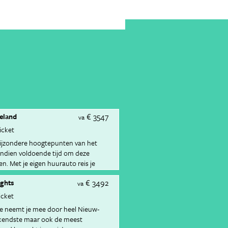
€ 3547
eland
va
ticket
le bijzondere hoogtepunten van het
vendien voldoende tijd om deze
. Met je eigen huurauto reis je
po de mooiste routes.
€ 3492
ights
va
icket
ive neemt je mee door heel Nieuw-
ekendste maar ook de meest