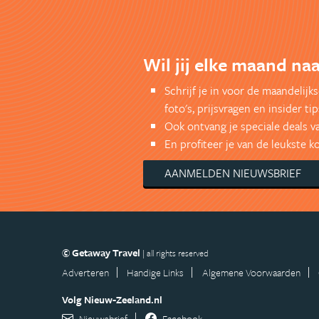
Wil jij elke maand n
Schrijf je in voor de maandelij
foto's, prijsvragen en insider tip
Ook ontvang je speciale deals v
En profiteer je van de leukste 
AANMELDEN NIEUWSBRIEF
© Getaway Travel
| all rights reserved
Adverteren
Handige Links
Algemene Voorwaarden
Volg Nieuw-Zeeland.nl
Nieuwsbrief
Facebook