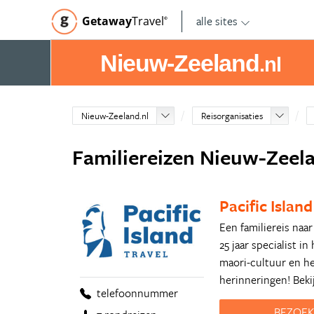
alle sites
Getaway
Travel
©
Nieuw-Zeeland
.nl
Nieuw-Zeeland.nl
Reisorganisaties
Familiereizen Nieuw-Zeel
Pacific Island
Een familiereis naa
25 jaar specialist 
maori-cultuur en h
herinneringen! Beki
telefoonnummer
BEZOEK