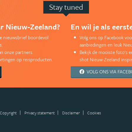
Stay tuned
aar Nieuw-Zeeland?
En wil je als eers
kse nieuwsbrief boordevol
Volg ons op Facebook voo
s.
aanbiedingen en leuk Nie
an onze partners.
Bekijk de mooiste foto's 
kortingen op reisproducten.
shot Nieuw-Zeeland inspir
VOLG ONS VIA FACE
Copyright
Privacy statement
Disclaimer
Cookies