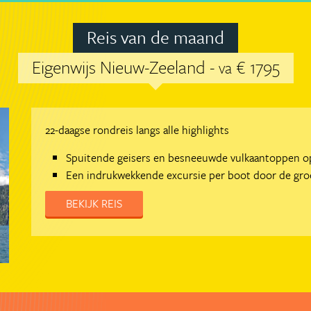
Reis van de maand
Eigenwijs Nieuw-Zeeland -
€ 1795
va
22-daagse rondreis langs alle highlights
Spuitende geisers en besneeuwde vulkaantoppen o
Een indrukwekkende excursie per boot door de groe
BEKIJK REIS