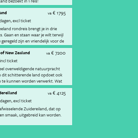
and bezoekt in 1 reis!
€ 1795
land
va
 dagen
excl ticket
land rondreis brengt je in drie
s. Gaan en staan waar je wilt terwijl
 geregeld zijn en vriendelijk voor de
€ 7200
 of New Zealand
va
incl ticket
eel overweldigende natuurpracht
in dit schitterende land opdoet ook
om te kunnen worden verwerkt. Wat
oen op die bijzondere plekken zelf?
€ 4125
dereiland
ze autoreis alle tijd om de
va
Zeeland te zien en te bewonderen.
 dagen
excl ticket
afwisselende Zuidereiland, dat op
igen smaak, uitgebreid kan worden.