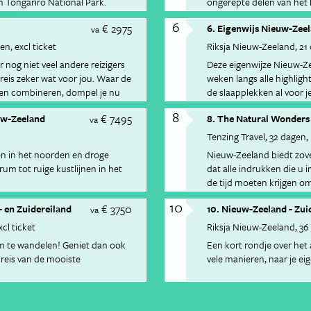
 Tongariro National Park.
ongerepte delen van het l
6
€ 2975
6. Eigenwijs Nieuw-Zee
va
gen
excl ticket
Riksja Nieuw-Zeeland
21
 nog niet veel andere reizigers
Deze eigenwijze Nieuw-Zee
reis zeker wat voor jou. Waar de
weken langs alle highlight
den combineren, dompel je nu
de slaapplekken al voor je
portemonnee.
8
€ 7495
euw-Zeeland
8. The Natural Wonders
va
Tenzing Travel
32 dagen
n in het noorden en droge
Nieuw-Zeeland biedt zov
um tot ruige kustlijnen in het
dat alle indrukken die u 
de tijd moeten krijgen 
is er mooier dan dit te d
10
€ 3750
 en Zuidereiland
10. Nieuw-Zeeland - Zui
Daarom krijgt u tijdens de
va
hoogtepunten van Nieuw-
xcl ticket
Riksja Nieuw-Zeeland
36
m te wandelen! Geniet dan ook
Een kort rondje over het 
reis van de mooiste
vele manieren, naar je e