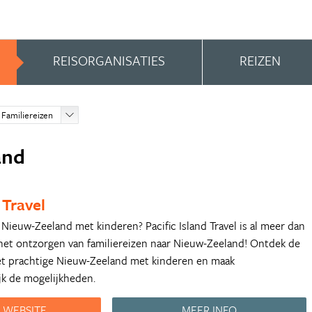
REISORGANISATIES
REIZEN
Familiereizen
and
 Travel
r Nieuw-Zeeland met kinderen? Pacific Island Travel is al meer dan
in het ontzorgen van familiereizen naar Nieuw-Zeeland! Ontdek de
et prachtige Nieuw-Zeeland met kinderen en maak
jk de mogelijkheden.
 WEBSITE
MEER INFO