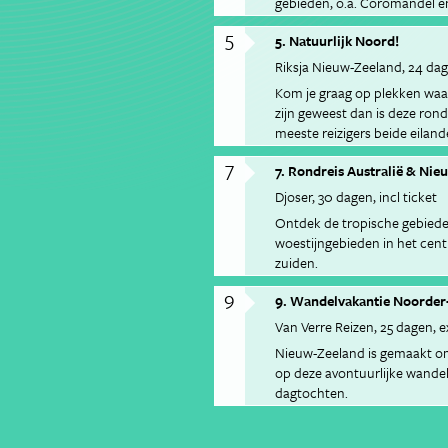
gebieden, o.a. Coromandel en
5
5. Natuurlijk Noord!
Riksja Nieuw-Zeeland
24 da
Kom je graag op plekken waar
zijn geweest dan is deze rond
meeste reizigers beide eilan
onder op het Noordereiland.
7
7. Rondreis Australië & Ni
Djoser
30 dagen
incl ticket
Ontdek de tropische gebiede
woestijngebieden in het centr
zuiden.
9
9. Wandelvakantie Noorder-
Van Verre Reizen
25 dagen
e
Nieuw-Zeeland is gemaakt o
op deze avontuurlijke wandel
dagtochten.