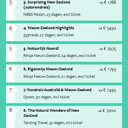
3
€ 1788
3. Surprising New Zealand
va
(autorondreis)
NBBS Reizen
23 dagen
excl ticket
4
€ 3492
4. Nieuw-Zeeland Highlights
va
333travel
27 dagen
excl ticket
5
€ 2975
5. Natuurlijk Noord!
va
Riksja Nieuw-Zeeland
24 dagen
excl ticket
6
€ 1795
6. Eigenwijs Nieuw-Zeeland
va
Riksja Nieuw-Zeeland
21 dagen
excl ticket
7
€ 7495
7. Rondreis Australië & Nieuw-Zeeland
va
Djoser
30 dagen
incl ticket
8
€ 7200
8. The Natural Wonders of New
va
Zealand
Tenzing Travel
32 dagen
incl ticket