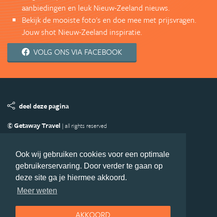
aanbiedingen en leuk Nieuw-Zeeland nieuws.
Bekijk de mooiste foto's en doe mee met prijsvragen.
Jouw shot Nieuw-Zeeland inspiratie.
VOLG ONS VIA FACEBOOK
deel deze pagina
© Getaway Travel
| all rights reserved
Adverteren
Handige Links
Algemene Voorwaarden
Copyright
Privacy statement
Disclaimer
Cookies
Ook wij gebruiken cookies voor een optimale
gebruikerservaring. Door verder te gaan op
Volg Nieuw-Zeeland.nl
deze site ga je hiermee akkoord.
Nieuwsbrief
Facebook
Meer weten
AKKOORD