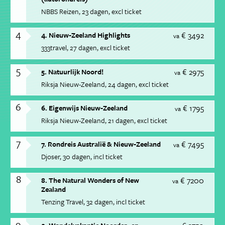
NBBS Reizen
23 dagen
excl ticket
4
€ 3492
4. Nieuw-Zeeland Highlights
va
333travel
27 dagen
excl ticket
5
€ 2975
5. Natuurlijk Noord!
va
Riksja Nieuw-Zeeland
24 dagen
excl ticket
6
€ 1795
6. Eigenwijs Nieuw-Zeeland
va
Riksja Nieuw-Zeeland
21 dagen
excl ticket
7
€ 7495
7. Rondreis Australië & Nieuw-Zeeland
va
Djoser
30 dagen
incl ticket
8
€ 7200
8. The Natural Wonders of New
va
Zealand
Tenzing Travel
32 dagen
incl ticket
9