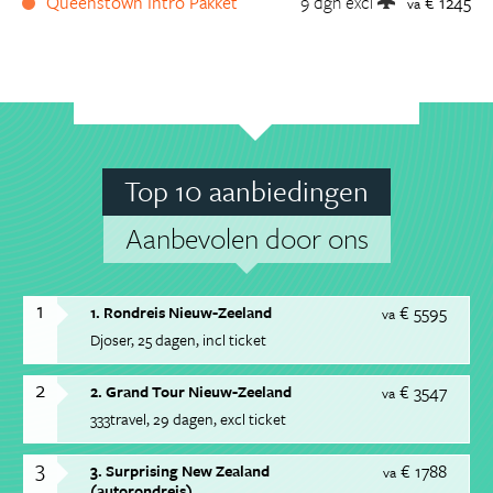
Queenstown Intro Pakket
9 dgn
excl
€ 1245
va
Top 10 aanbiedingen
Aanbevolen door ons
1
€ 5595
1. Rondreis Nieuw-Zeeland
va
Djoser
25 dagen
incl ticket
2
€ 3547
2. Grand Tour Nieuw-Zeeland
va
333travel
29 dagen
excl ticket
3
€ 1788
3. Surprising New Zealand
va
(autorondreis)