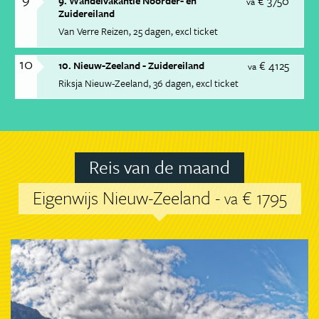
€ 3750
9. Wandelvakantie Noorder- en
va
Zuidereiland
Van Verre Reizen
25 dagen
excl ticket
10
€ 4125
10. Nieuw-Zeeland - Zuidereiland
va
Riksja Nieuw-Zeeland
36 dagen
excl ticket
Reis van de maand
Eigenwijs Nieuw-Zeeland -
€ 1795
va