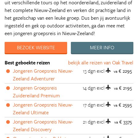
uit verschillende tours op het noordereiland, zuidereiland of
het complete Nieuw-Zeeland en verken dit prachtige land in
het gezelschap van een leuke groep. Dus ben jij avontuurlijk
ingesteld en gek op outdoor activiteiten, ga dan mee met
een jongeren groepsreis in Nieuw-Zeeland!
BEZOEK WEBSITE
MEER INFO
Best geboekte reizen
bekijk alle reizen van Oak Travel
Jongeren Groepsreis Nieuw-
13 dgn
excl
€ 2295
va
Zeeland Adventurer
Jongeren Groepsreis
14 dgn
excl
€ 2195
va
Zuidereiland Premium
Jongeren Groepsreis Nieuw-
17 dgn
excl
€ 2595
va
Zeeland Ultimate
Jongeren Groepsreis Nieuw-
21 dgn
excl
€ 3375
va
Zeeland Discovery