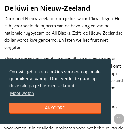
De kiwi en Nieuw-Zeeland
Door heel Nieuw-Zeeland kom je het woord ‘kiwi’ tegen. Het
is bijvoorbeeld de bijnaam van de bevolking en van het
nationale rugbyteam de All Blacks. Zelfs de Nieuw-Zeelandse
dollar wordt kiwi genoemd. En laten we het fruit niet
vergeten.
Maar de oorsprong van deze naam die te pas en te onpas
wordt gebruikt, ligt bij de zeldzame loopvogel. De kiwi komt
Ook wij gebruiken cookies voor een optimale
van oorsprong alleen in Nieuw-Zeeland voor en kreeg zijn
gebruikerservaring. Door verder te gaan op
naam van de Maori’s, de eerste bewoners van Nieuw-Zeeland.
deze site ga je hiermee akkoord.
Het is het bekendste dier en bovendien het symbool van
Meer weten
Nieuw-Zeeland.
Ooit waren er zo’n twaalf miljoen kiwi’s in Nieuw-Zeeland,
AKKOORD
tegenwoordig lopen er naar schatting nog maar
zestigduizend rond. Om uitsterving van de kiwi te
voorkomen, zijn er allerlei projecten voor het behoud van de