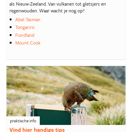
als Nieuw-Zeeland. Van vulkanen tot gletsjers en
regenwouden. Waar wacht je nog op?
Abel Tasman
Tongariro
Fiordland
Mount Cook
praktische info
Vind hier handige tips