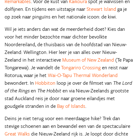
Remarkables
. Voor de kust van
Kaikoura
spot je walvissen en
dolfijnen. En tijdens een uitstapje naar
Stewart Island
ga je
op zoek naar pinguïns en het nationale icoon: de kiwi.
Wil je iets anders dan wat de meerderheid doet? Kies dan
voor het minder bezochte maar dichter bevolkte
Noordereiland, de thuisbasis van de hoofdstad van Nieuw-
Zeeland: Wellington. Hier leer je van alles over Nieuw-
Zeeland in het interactieve
Museum of New Zealand
(Te Papa
Tongarewa). Je wandelt de
Tongariro Crossing
en reist naar
Rotorua, waar je het
Wai-O-Tapu Thermal Wonderland
bewondert. In
Hobbiton
loop je over de filmset van
The Lord
of the Rings
en
The Hobbit
en via Nieuw-Zeelands grootste
stad Auckland reis je door naar groene eilandjes met
goudgele stranden in de
Bay of Islands
.
Deins je niet terug voor een meerdaagse hike? Trek dan
stevige schoenen aan en bewandel een van de spectaculaire
Great Walks
die Nieuw-Zeeland rijk is. Je loopt door dichte