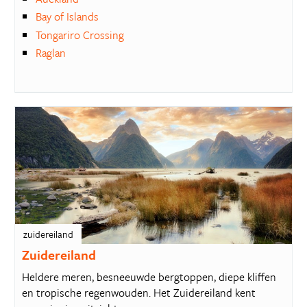
Bay of Islands
Tongariro Crossing
Raglan
zuidereiland
Zuidereiland
Heldere meren, besneeuwde bergtoppen, diepe kliffen
en tropische regenwouden. Het Zuidereiland kent