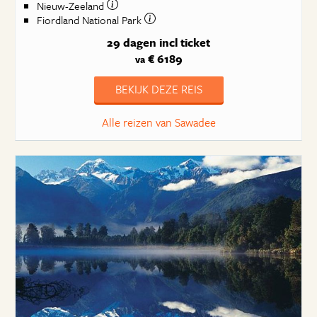
Nieuw-Zeeland
Fiordland National Park
29 dagen
incl ticket
€ 6189
va
BEKIJK DEZE REIS
Alle reizen van Sawadee