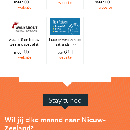
meer
meer
website
website
website
Australië en Nieuw-
Luxe privéreizen op
Zeeland specialist
maat sinds 1993
meer
meer
website
website
Stay tuned
Wil jij elke maand naar Nieuw-
Zeeland?