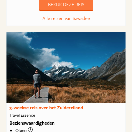
BEKIJK DEZE REIS
Alle reizen van Sawadee
3-weekse reis over het Zuidereiland
Travel Essence
Bezienswaardigheden
Otago