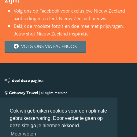
Volg ons op Facebook voor exclusieve Nieuw-Zeeland
aanbiedingen en leuk Nieuw-Zeeland nieuws.
Bekijk de mooiste foto's en doe mee met prijsvragen.
Jouw shot Nieuw-Zeeland inspiratie.
VOLG ONS VIA FACEBOOK
deel deze pagina
© Getaway Travel
| all rights reserved
Adverteren
Handige Links
Algemene Voorwaarden
Copyright
Privacy statement
Disclaimer
Cookies
Ook wij gebruiken cookies voor een optimale
gebruikerservaring. Door verder te gaan op
Volg Nieuw-Zeeland.nl
deze site ga je hiermee akkoord.
Nieuwsbrief
Facebook
Meer weten