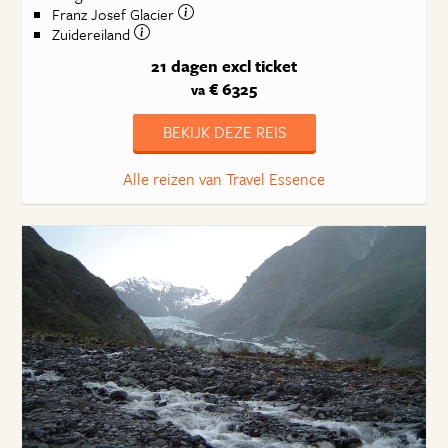
Franz Josef Glacier
Zuidereiland
21 dagen
excl ticket
€ 6325
va
BEKIJK DEZE REIS
Alle reizen van Travel Essence