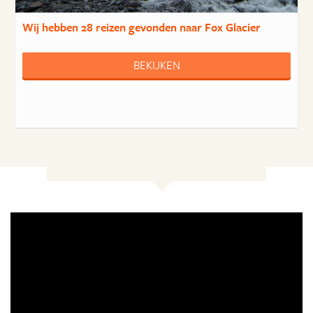
Wij hebben
28 reizen
gevonden naar Fox Glacier
BEKIJKEN