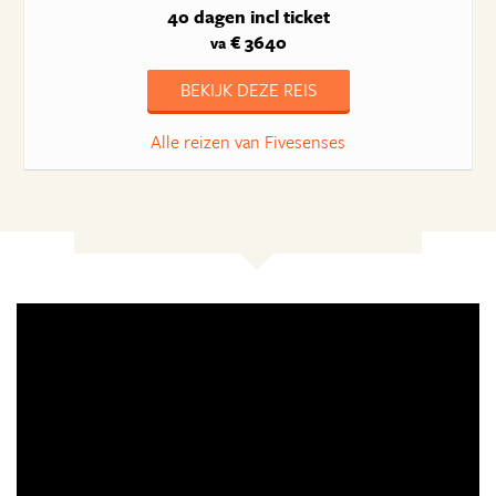
40 dagen
incl ticket
€ 3640
va
BEKIJK DEZE REIS
Alle reizen van Fivesenses