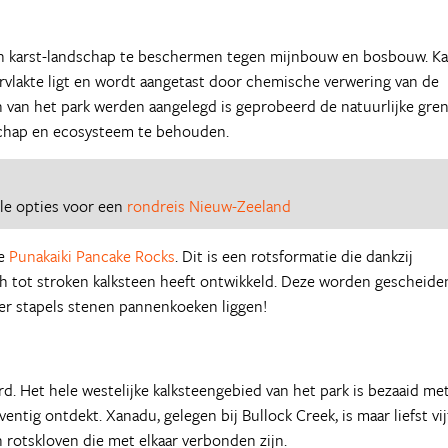
een karst-landschap te beschermen tegen mijnbouw en bosbouw. Ka
ervlakte ligt en wordt aangetast door chemische verwering van de
 van het park werden aangelegd is geprobeerd de natuurlijke gre
dschap en ecosysteem te behouden.
lle opties voor een
rondreis Nieuw-Zeeland
de
Punakaiki Pancake Rocks
. Dit is een rotsformatie die dankzij
h tot stroken kalksteen heeft ontwikkeld. Deze worden gescheide
hier stapels stenen pannenkoeken liggen!
d. Het hele westelijke kalksteengebied van het park is bezaaid me
entig ontdekt. Xanadu, gelegen bij Bullock Creek, is maar liefst vij
n rotskloven die met elkaar verbonden zijn.