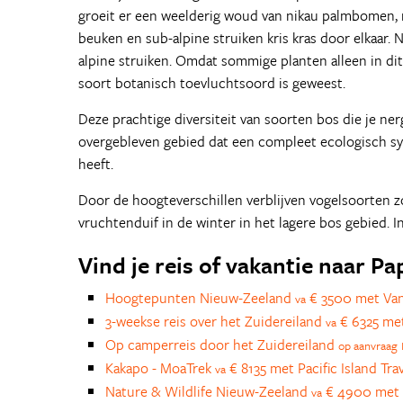
groeit er een weelderig woud van nikau palmbomen, 
beuken en sub-alpine struiken kris kras door elkaar.
alpine struiken. Omdat sommige planten alleen in di
soort botanisch toevluchtsoord is geweest.
Deze prachtige diversiteit van soorten bos die je ne
overgebleven gebied dat een compleet ecologisch s
heeft.
Door de hoogteverschillen verblijven vogelsoorten z
vruchtenduif in de winter in het lagere bos gebied. I
Vind je reis of vakantie naar P
Hoogtepunten Nieuw-Zeeland
€ 3500 met Van
va
3-weekse reis over het Zuidereiland
€ 6325 met
va
Op camperreis door het Zuidereiland
op aanvraag
Kakapo - MoaTrek
€ 8135 met Pacific Island Tra
va
Nature & Wildlife Nieuw-Zeeland
€ 4900 met 
va