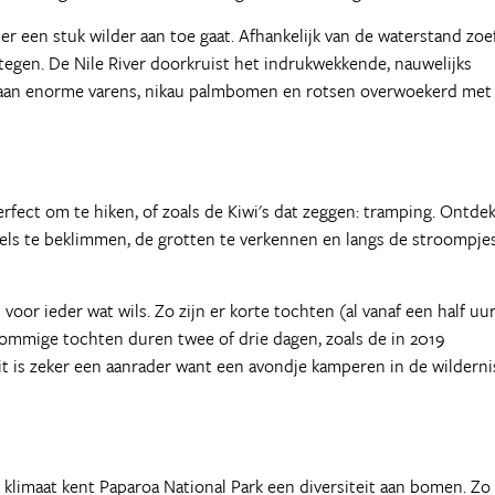
er een stuk wilder aan toe gaat. Afhankelijk van de waterstand zoef
tegen. De Nile River doorkruist het indrukwekkende, nauwelijks
staan enorme varens, nikau palmbomen en rotsen overwoekerd met
rfect om te hiken, of zoals de Kiwi's dat zeggen: tramping. Ontde
ls te beklimmen, de grotten te verkennen en langs de stroompje
 voor ieder wat wils. Zo zijn er korte tochten (al vanaf een half uur
 Sommige tochten duren twee of drie dagen, zoals de in 2019
t is zeker een aanrader want een avondje kamperen in de wildernis
klimaat kent Paparoa National Park een diversiteit aan bomen. Zo