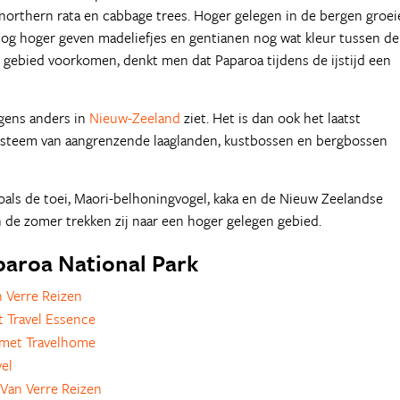
northern rata en cabbage trees. Hoger gelegen in de bergen groei
 Nog hoger geven madeliefjes en gentianen nog wat kleur tussen de
t gebied voorkomen, denkt men dat Paparoa tijdens de ijstijd een
rgens anders in
Nieuw-Zeeland
ziet. Het is dan ook het laatst
ysteem van aangrenzende laaglanden, kustbossen en bergbossen
oals de toei, Maori-belhoningvogel, kaka en de Nieuw Zeelandse
n de zomer trekken zij naar een hoger gelegen gebied.
aparoa National Park
 Verre Reizen
 Travel Essence
met Travelhome
vel
Van Verre Reizen