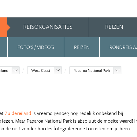
REISORGANISATIES
REIZEN
FOTO'S / VIDEO'S
REIZEN
RONDREIS A
iland
West Coast
Paparoa National Park
het
Zuidereiland
is vreemd genoeg nog redelijk onbekend bij
te lezen. Maar Paparoa National Park is absoluut de moeite waard! I
van de rust zonder hordes fotograferende toeristen om je heen.