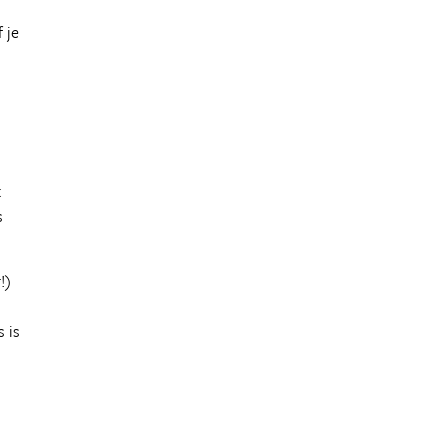
 je
k
s
!)
 is