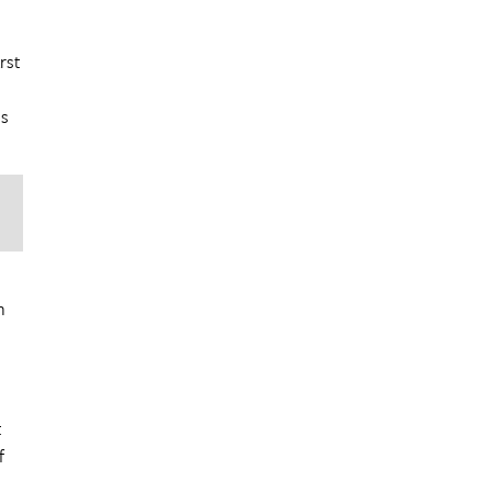
rst
ns
n
t
f