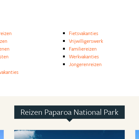
eizen
Fietsvakanties
izen
Vrijwilligerswerk
enen
Familiereizen
isten
Werkvakanties
Jongerenreizen
akanties
Reizen Paparoa National Park