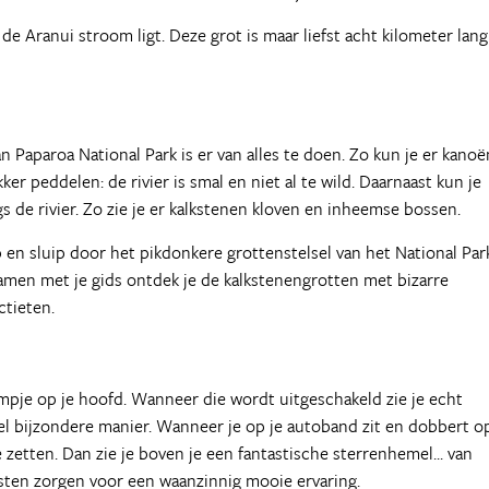
 de Aranui stroom ligt. Deze grot is maar liefst acht kilometer lan
 Paparoa National Park is er van alles te doen. Zo kun je er kanoë
r peddelen: de rivier is smal en niet al te wild. Daarnaast kun je
 de rivier. Zo zie je er kalkstenen kloven en inheemse bossen.
p en sluip door het pikdonkere grottenstelsel van het National Par
 Samen met je gids ontdek je de kalkstenengrotten met bizarre
ctieten.
mpje op je hoofd. Wanneer die wordt uitgeschakeld zie je echt
heel bijzondere manier. Wanneer je op je autoband zit en dobbert o
e zetten. Dan zie je boven je een fantastische sterrenhemel... van
sten zorgen voor een waanzinnig mooie ervaring.