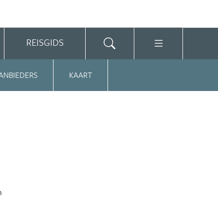
REISGIDS
ANBIEDERS
KAART
n