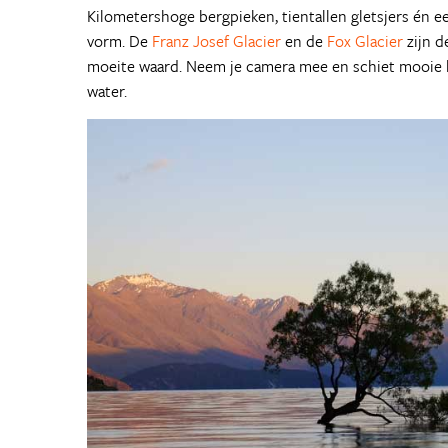
Kilometershoge bergpieken, tientallen gletsjers én 
vorm. De
Franz Josef Glacier
en de
Fox Glacier
zijn d
moeite waard. Neem je camera mee en schiet mooie
water.