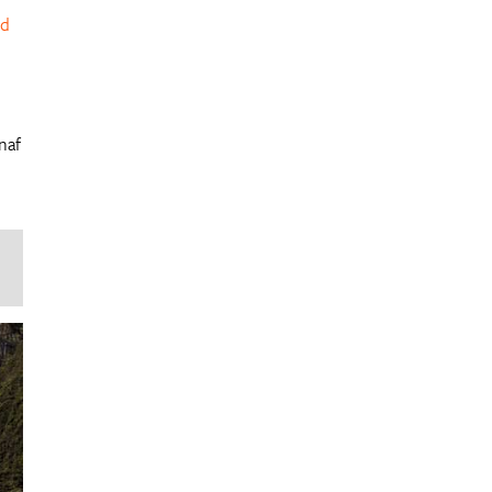
nd
naf