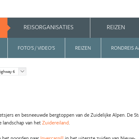
REISORGANISATIES
REIZEN
FOTO'S / VIDEO'S
REIZEN
RONDREIS A
Highway 6
etsjers en besneeuwde bergtoppen van de Zuidelijke Alpen. De St
e landschap van het
Zuidereiland
.
n het noorden naar
Invercargill
in het uiterste zuiden van Nieuw-