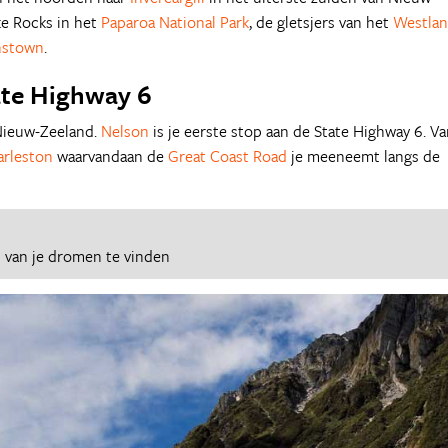
e Rocks in het
Paparoa National Park
, de gletsjers van het
Westla
stown
.
ate Highway 6
 Nieuw-Zeeland.
Nelson
is je eerste stop aan de State Highway 6. Va
arleston
waarvandaan de
Great Coast Road
je meeneemt langs de
d
van je dromen te vinden