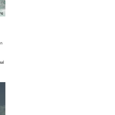
un
aal
t