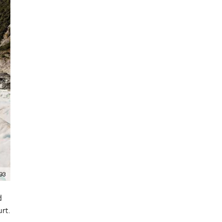
d
rt.