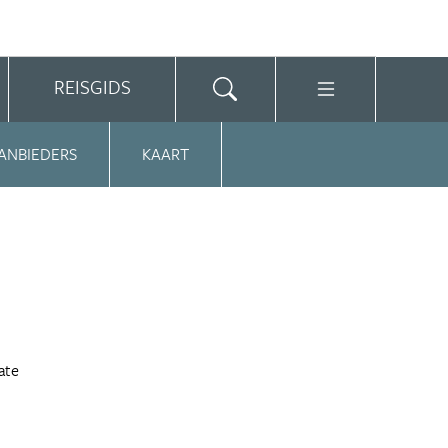
REISGIDS
ANBIEDERS
KAART
ate