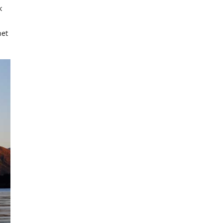
k
het