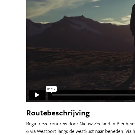
Routebeschrijving
Begin deze rondreis door Nieuw-Zeeland in Blenheim 
6 via Westport langs de westkust naar beneden. Via 