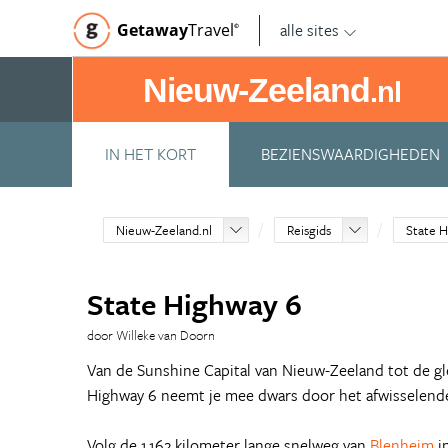
alle sites
Getaway
Travel
©
Nieuw-Zeeland
.nl
IN HET KORT
BEZIENSWAARDIGHEDEN
Nieuw-Zeeland.nl
Reisgids
State 
State Highway 6
door Willeke van Doorn
Van de Sunshine Capital van Nieuw-Zeeland tot de gl
Highway 6 neemt je mee dwars door het afwisselend
Volg de 1.162 kilometer lange snelweg van
Blenheim
i