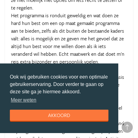
ze niet moeilijk met opties om iets recht te zetten of
te regelen.
Het programma is ronduit geweldig en wat doen ze
hard hun best om een op maat gemaakt programma
aan te bieden, zelfs als dit buiten de bestaande kaders
valt: alles is mogelijk en ze geven me het gevoel dat ze
altijd hun best voor me willen doen als ik iets
veranderd wil hebben. Echt maatwerk en dat doet m'n
reis extra bijzonder en persoonlijk voelen.
Begonnen met een maand Spaans op Cuba,
accommodatie in een Casa Particular, een goede basis
Ook wij gebruiken cookies voor een optimale
gekregen voor de taal. De activiteiten gedurende de
gebruikerservaring. Door verder te gaan op
week waren super, de partnerorganisatie flexibel en
deze site ga je hiermee akkoord.
meewerkend, de weekendtrips iets minder. Dat de
Meer weten
organisatie ook terug gegeven en die stonden geheel
AKKOORD
open voor feedback.
Daarna in Colombia terecht gekomen voor een maand
vrijwilligerswerk in Cartagena: wat een gaaf project en