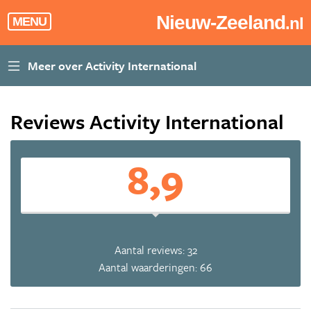
Nieuw-Zeeland
.nl
MENU
Reviews Activity International
8,9
Aantal reviews: 32
Aantal waarderingen: 66