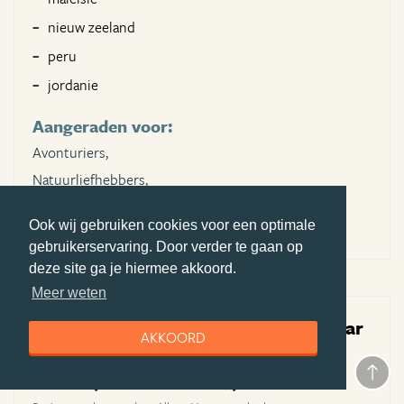
nieuw zeeland
peru
jordanie
Aangeraden voor:
Avonturiers,
Natuurliefhebbers,
Cultuurliefhebbers
Ook wij gebruiken cookies voor een optimale
gebruikerservaring. Door verder te gaan op
deze site ga je hiermee akkoord.
Meer weten
Onze zeiltocht op een driemaster naar
AKKOORD
Spitsbergen was onwaarschijnlijk
mooi.
(bezocht in mei 2019)