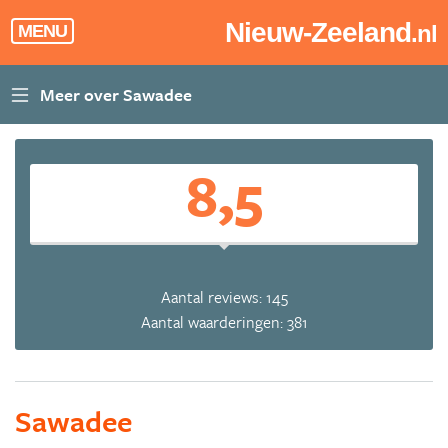
Nieuw-Zeeland
.nl
MENU
8,5
Aantal reviews: 145
Aantal waarderingen: 381
Sawadee