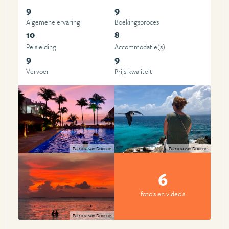
9
9
Algemene ervaring
Boekingsproces
10
8
Reisleiding
Accommodatie(s)
9
9
Vervoer
Prijs-kwaliteit
Patricia van Doorne
Patricia van Doorne
6
foto's en video's
Patricia van Doorne