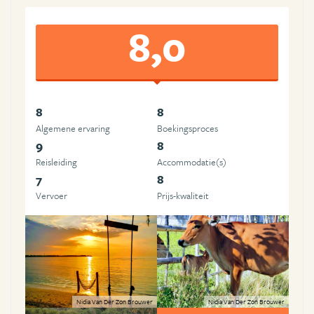
8,0
8
8
Algemene ervaring
Boekingsproces
9
8
Reisleiding
Accommodatie(s)
7
8
Vervoer
Prijs-kwaliteit
Nidia Van Der Zon Brouwer
Nidia Van Der Zon Brouwer