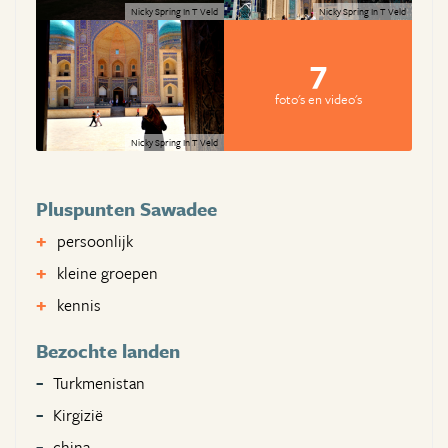
Nicky Spring In T Veld
Nicky Spring In T Veld
7
foto's en video's
Nicky Spring In T Veld
Pluspunten Sawadee
persoonlijk
kleine groepen
kennis
Bezochte landen
Turkmenistan
Kirgizië
china