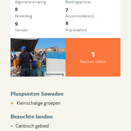
Algemene ervaring
Boekingsproces
8
7
Reisleiding
Accommodatie(s)
9
8
Vervoer
Prijs-kwaliteit
1
foto's en video's
Wilma Mekking
Pluspunten Sawadee
Kleinschalige groepen
Bezochte landen
Caribisch gebied