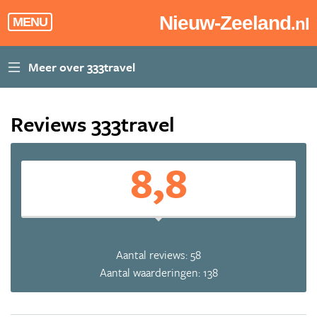
Nieuw-Zeeland
.nl
MENU
Reviews 333travel
8,8
Aantal reviews: 58
Aantal waarderingen: 138