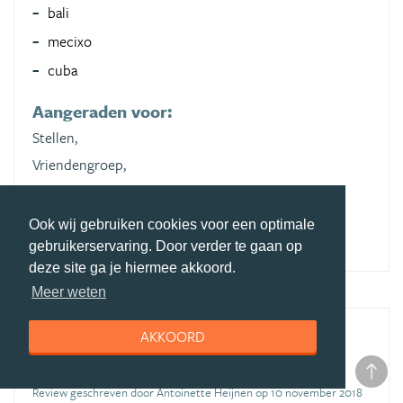
bali
mecixo
cuba
Aangeraden voor:
Stellen,
Vriendengroep,
Natuurliefhebbers,
Cultuurliefhebbers
Ook wij gebruiken cookies voor een optimale
gebruikerservaring. Door verder te gaan op
deze site ga je hiermee akkoord.
Meer weten
AKKOORD
Mooie reis met 333travel
(bezocht in juli 2015)
Review geschreven door Antoinette Heijnen op 10 november 2018