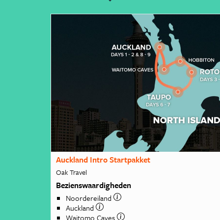
Auckland Intro Startpakket
Oak Travel
Bezienswaardigheden
Noordereiland
Auckland
Waitomo Caves