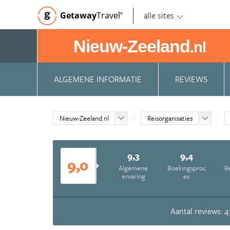
alle sites
Getaway
Travel
©
Nieuw-Zeeland
.nl
ALGEMENE INFORMATIE
REVIEWS
Nieuw-Zeeland.nl
Reisorganisaties
9,3
9,4
9,0
Algemene
Boekingsproc
Re
ervaring
es
Aantal reviews: 4