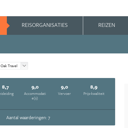
REISORGANISATIES
REIZEN
Oak Travel
8,7
9,0
9,0
8,9
isleiding
Accommodati
Vervoer
Prijs-kwaliteit
e(s)
Aantal waarderingen: 7