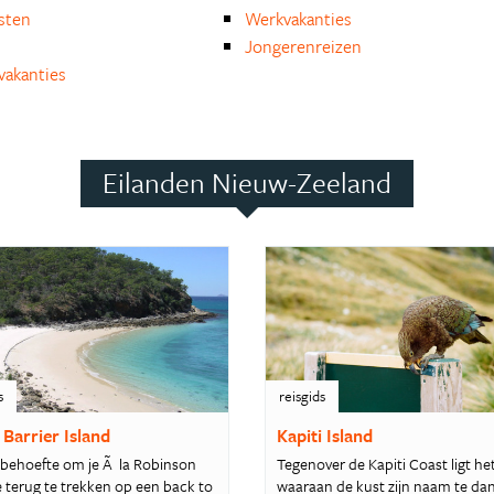
isten
Werkvakanties
Jongerenreizen
akanties
Eilanden Nieuw-Zeeland
s
reisgids
 Barrier Island
Kapiti Island
 behoefte om je Ã la Robinson
Tegenover de Kapiti Coast ligt he
 terug te trekken op een back to
waaraan de kust zijn naam te da