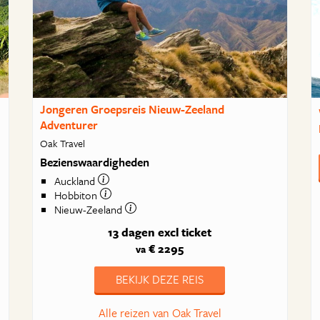
Jongeren Groepsreis Nieuw-Zeeland
Adventurer
Oak Travel
Bezienswaardigheden
Auckland
Hobbiton
Nieuw-Zeeland
13 dagen
excl ticket
€ 2295
va
BEKIJK DEZE REIS
Alle reizen van Oak Travel