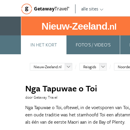
alle sites
Getaway
Travel
©
Nieuw-Zeeland
.nl
IN HET KORT
FOTO'S / VIDEO'S
Nieuw-Zeeland.nl
Reisgids
Noorde
Nga Tapuwae o Toi
door Getaway Travel
Nga Tapuwae o Toi, oftewel, in de voetsporen van Toi
een oude traditie was het stamhoofd Toi een afstam
als één van de eerste Maori aan in de Bay of Plenty.