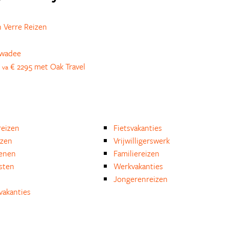
 Verre Reizen
awadee
r
€ 2295 met Oak Travel
va
eizen
Fietsvakanties
izen
Vrijwilligerswerk
enen
Familiereizen
isten
Werkvakanties
Jongerenreizen
akanties