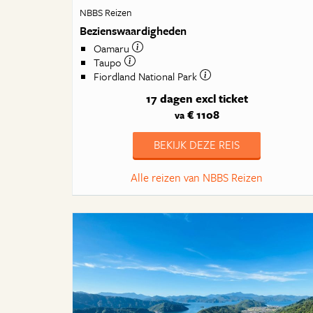
NBBS Reizen
Bezienswaardigheden
Oamaru
Taupo
Fiordland National Park
17 dagen
excl ticket
€ 1108
va
BEKIJK DEZE REIS
Alle reizen van NBBS Reizen