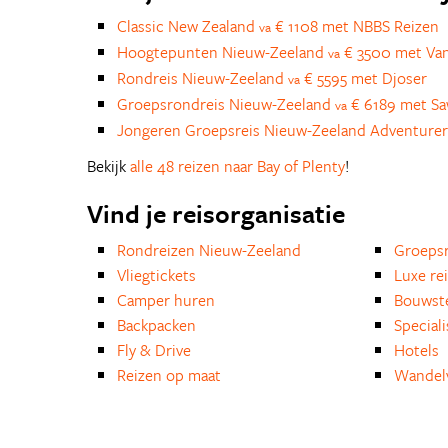
Classic New Zealand
€ 1108 met NBBS Reizen
va
Hoogtepunten Nieuw-Zeeland
€ 3500 met Van
va
Rondreis Nieuw-Zeeland
€ 5595 met Djoser
va
Groepsrondreis Nieuw-Zeeland
€ 6189 met S
va
Jongeren Groepsreis Nieuw-Zeeland Adventure
Bekijk
alle 48 reizen naar Bay of Plenty
!
Vind je reisorganisatie
Rondreizen Nieuw-Zeeland
Groepsr
Vliegtickets
Luxe re
Camper huren
Bouwst
Backpacken
Special
Fly & Drive
Hotels
Reizen op maat
Wandelv