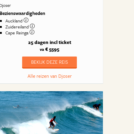
Djoser
Bezienswaardigheden
Auckland
Zuidereiland
Cape Reinga
25 dagen
incl ticket
€ 5595
va
BEKIJK DEZE REIS
Alle reizen van Djoser