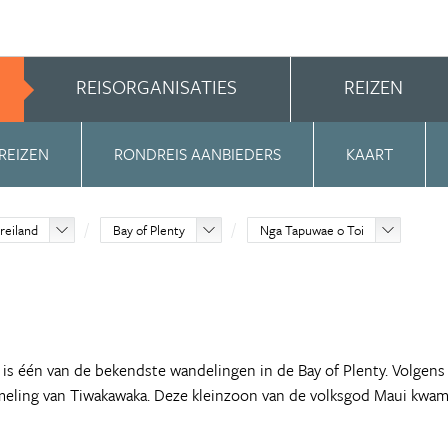
REISORGANISATIES
REIZEN
REIZEN
RONDREIS AANBIEDERS
KAART
reiland
Bay of Plenty
Nga Tapuwae o Toi
, is één van de bekendste wandelingen in de Bay of Plenty. Volgens
meling van Tiwakawaka. Deze kleinzoon van de volksgod Maui kwa