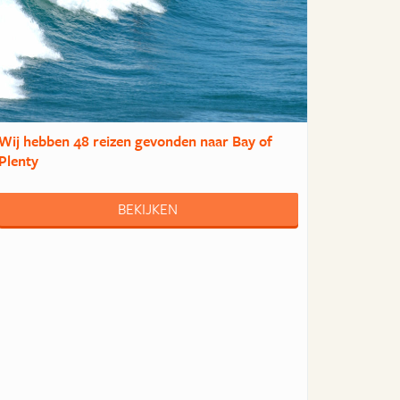
Wij hebben
48 reizen
gevonden naar Bay of
Plenty
BEKIJKEN