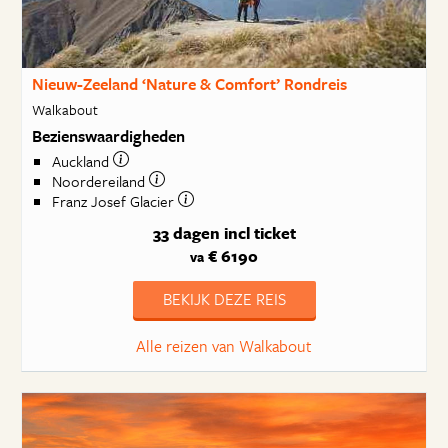
Nieuw-Zeeland ‘Nature & Comfort’ Rondreis
Walkabout
Bezienswaardigheden
Auckland
Noordereiland
Franz Josef Glacier
33 dagen
incl ticket
€ 6190
va
BEKIJK DEZE REIS
Alle reizen van Walkabout