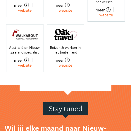
het verschil...
meer
meer
meer
website
website
website
Australië en Nieuw-
Reizen & werken in
Zeeland specialist
het buitenland
meer
meer
website
website
Stay tuned
Wil jij elke maand naar Nieuw-