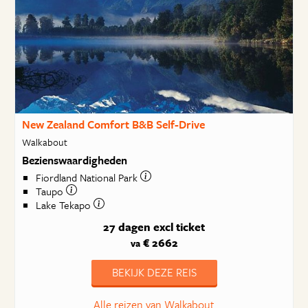
New Zealand Comfort B&B Self-Drive
Walkabout
Bezienswaardigheden
Fiordland National Park
Taupo
Lake Tekapo
27 dagen
excl ticket
€ 2662
va
BEKIJK DEZE REIS
Alle reizen van Walkabout