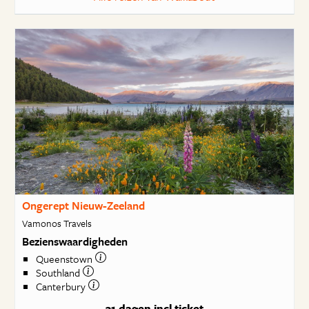
Ongerept Nieuw-Zeeland
Vamonos Travels
Bezienswaardigheden
Queenstown
Southland
Canterbury
31 dagen
incl ticket