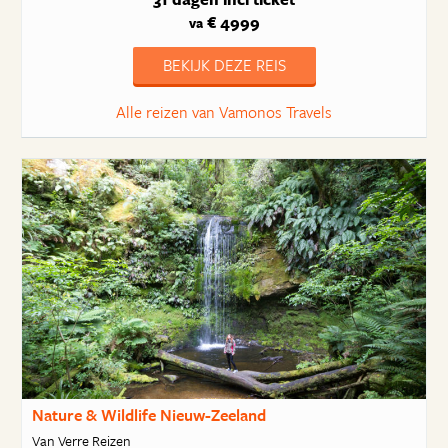
€ 4999
va
BEKIJK DEZE REIS
Alle reizen van Vamonos Travels
Nature & Wildlife Nieuw-Zeeland
Van Verre Reizen