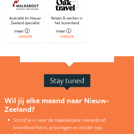
Australië en Nieuw-
Reizen & werken in
Zeeland specialist
het buitenland
meer
meer
website
website
Stay tuned
Wil jij elke maand naar Nieuw-
Zeeland?
Schrijf je in voor de maandelijkse nieuwsbrief
boordevol foto's, prijsvragen en insider tips.