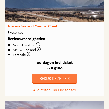
Nieuw-Zeeland CamperCombi
Fivesenses
Bezienswaardigheden
Noordereiland
Nieuw-Zeeland
Taranaki
40 dagen
incl ticket
€ 5180
va
BEKIJK DEZE REIS
Alle reizen van Fivesenses