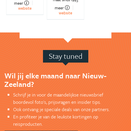
meer
meer
website
website
Stay tuned
Wil jij elke maand naar Nieuw-
Zeeland?
Schrijf je in voor de maandelijkse nieuwsbrief
boordevol foto's, prijsvragen en insider tips.
Ook ontvang je speciale deals van onze partners.
En profiteer je van de leukste kortingen op
reisproducten.