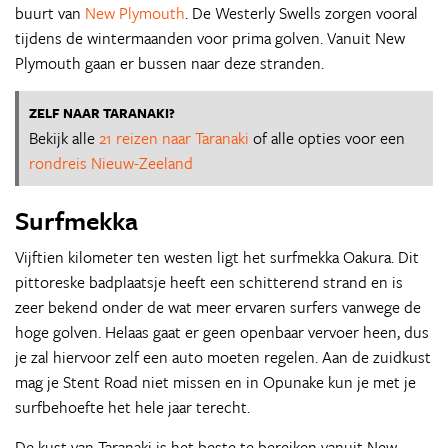
buurt van
New Plymouth
. De Westerly Swells zorgen vooral
tijdens de wintermaanden voor prima golven. Vanuit New
Plymouth gaan er bussen naar deze stranden.
ZELF NAAR TARANAKI?
Bekijk alle
21 reizen naar Taranaki
of alle opties voor een
rondreis Nieuw-Zeeland
Surfmekka
Vijftien kilometer ten westen ligt het surfmekka Oakura. Dit
pittoreske badplaatsje heeft een schitterend strand en is
zeer bekend onder de wat meer ervaren surfers vanwege de
hoge golven. Helaas gaat er geen openbaar vervoer heen, dus
je zal hiervoor zelf een auto moeten regelen. Aan de zuidkust
mag je Stent Road niet missen en in Opunake kun je met je
surfbehoefte het hele jaar terecht.
De kust van Taranaki is het beste te bereiken vanuit New