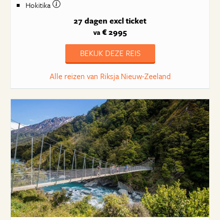
Hokitika
27 dagen
excl ticket
€ 2995
va
BEKIJK DEZE REIS
Alle reizen van Riksja Nieuw-Zeeland