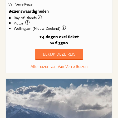
Van Verre Reizen
Bezienswaardigheden
Bay of Islands
Picton
Wellington (Nieuw-Zeeland)
24 dagen
excl ticket
€ 3500
va
BEKIJK DEZE REIS
Alle reizen van Van Verre Reizen