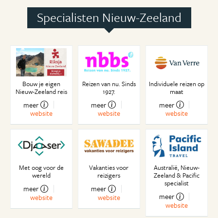
Paasbest
Specialisten Nieuw-Zeeland
Video huren of Netflix, contant of digitaal?
Lebensraum
Don't drink and fry
Huisje, boompje, beestje
Kiwi As
Casual
Bouw je eigen
Reizen van nu. Sinds
Individuele reizen op
Summertime in december
Nieuw-Zeeland reis
1927.
maat
NOS (N-Z ongelofelijk sociaal) langs de lijn
meer
meer
meer
website
website
website
Het nieuwe land
Blik op de weg
Leuker kunnen we het niet maken, vooral niet
makkelijker!
Oom Donald
Met oog voor de
Vakanties voor
Australië, Nieuw-
wereld
reizigers
Zeeland & Pacific
Watermensen
specialist
Lekker op de blote voetjes
meer
meer
meer
website
website
Tongariro National Park
website
Leerrecht of leerplicht