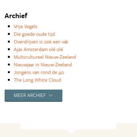
Archief
Vrije Vogels
Die goede oude tijd
Overdrijven is ook een vak
Ajax Amsterdam olé olé
Multicultureel Nieuw-Zeeland
Nieuwjaar in Nieuw-Zeeland
Jongens van rond de 40
The Long White Cloud
Terug naar huis
1001 nacht en andere sprookjes
MEER ARCHIEF
Alle tijd of tijd is geld?
Eend
Winter in het zuiden
De hemel duurt maar even
Vakantie in eigen land