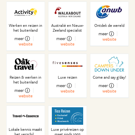
Geen bal op de tv
Stairway to heaven
In het paradijs moet ook gewerkt worden
Werken en reizen in
Australië en Nieuw-
Ontdek de wereld
Voorpagina nieuws
het buitenland
Zeeland specialist
meer
Puur op intuïtie!
meer
meer
website
Wakker worden in the middle of nowhere
website
website
Stapels pannenkoeken aan de westkust
Zoveel meer dan een pitstop
Tot in Tonga en weer terug
Vervloekte flyers in Tongariro National Park
Reizen & werken in
Luxe reizen
Come and say g'day!
Vakantie in eigen land
het buitenland
meer
meer
Het boerderijleven van een insectenhater
meer
website
website
Ver van mijn bed
website
Wat een saai land
Het regent, het regent...
Paniekvoetbal
Beroemd over de hele wereld!
Lokale kennis maakt
Luxe privéreizen op
90 Miles Beach?
het verschil...
maat sinds 1993