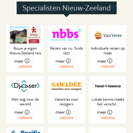
Paasbest
Specialisten Nieuw-Zeeland
Video huren of Netflix, contant of digitaal?
Lebensraum
Don't drink and fry
Huisje, boompje, beestje
Kiwi As
Casual
Bouw je eigen
Reizen van nu. Sinds
Individuele reizen op
Summertime in december
Nieuw-Zeeland reis
1927.
maat
NOS (N-Z ongelofelijk sociaal) langs de lijn
meer
meer
meer
website
website
website
Het nieuwe land
Blik op de weg
Leuker kunnen we het niet maken, vooral niet
makkelijker!
Oom Donald
Met oog voor de
Vakanties voor
Lokale kennis maakt
wereld
reizigers
het verschil...
Watermensen
Lekker op de blote voetjes
meer
meer
meer
website
website
website
Tongariro National Park
Leerrecht of leerplicht