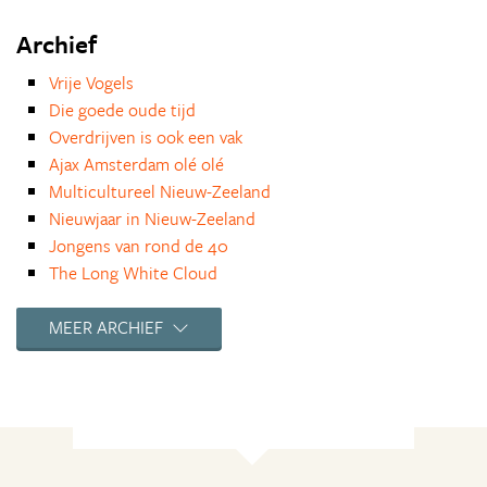
Archief
Vrije Vogels
Die goede oude tijd
Overdrijven is ook een vak
Ajax Amsterdam olé olé
Multicultureel Nieuw-Zeeland
Nieuwjaar in Nieuw-Zeeland
Jongens van rond de 40
The Long White Cloud
Terug naar huis
1001 nacht en andere sprookjes
MEER ARCHIEF
Alle tijd of tijd is geld?
Eend
Winter in het zuiden
De hemel duurt maar even
Vakantie in eigen land