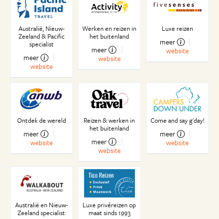
Geen bal op de tv
Stairway to heaven
In het paradijs moet ook gewerkt worden
Australië, Nieuw-
Werken en reizen in
Luxe reizen
Zeeland & Pacific
het buitenland
Voorpagina nieuws
meer
specialist
meer
website
Puur op intuïtie!
meer
website
Wakker worden in the middle of nowhere
website
Stapels pannenkoeken aan de westkust
Zoveel meer dan een pitstop
Tot in Tonga en weer terug
Vervloekte flyers in Tongariro National Park
Ontdek de wereld
Reizen & werken in
Come and say g'day!
Vakantie in eigen land
het buitenland
meer
meer
Het boerderijleven van een insectenhater
meer
website
website
Ver van mijn bed
website
Wat een saai land
Het regent, het regent...
Paniekvoetbal
Beroemd over de hele wereld!
Australië en Nieuw-
Luxe privéreizen op
90 Miles Beach?
Zeeland specialist
maat sinds 1993