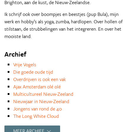
Brighton, aan de kust, de Nieuw-Zeelandse.
Ik schrijf ook over boompjes en beestjes (pup Bula), mijn
werk en hobby’s als yoga, zumba, hardlopen. Over hollen of
stilstaan, de strubbelingen van het integreren. En over het
mooiste land.
Archief
Vrije Vogels
Die goede oude tijd
Overdrijven is ook een vak
Ajax Amsterdam olé olé
Multicultureel Nieuw-Zeeland
Nieuwjaar in Nieuw-Zeeland
Jongens van rond de 40
The Long White Cloud
Terug naar huis
1001 nacht en andere sprookjes
MEER ARCHIEF