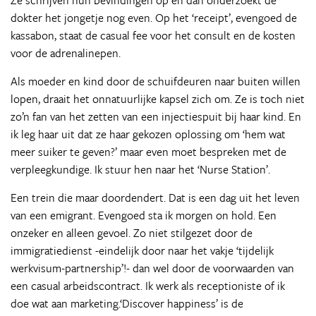
Ze schrijven hun bevindingen op en dan onderzoekt de
dokter het jongetje nog even. Op het ‘receipt’, evengoed de
kassabon, staat de casual fee voor het consult en de kosten
voor de adrenalinepen.
Als moeder en kind door de schuifdeuren naar buiten willen
lopen, draait het onnatuurlijke kapsel zich om. Ze is toch niet
zo’n fan van het zetten van een injectiespuit bij haar kind. En
ik leg haar uit dat ze haar gekozen oplossing om ‘hem wat
meer suiker te geven?’ maar even moet bespreken met de
verpleegkundige. Ik stuur hen naar het ‘Nurse Station’.
Een trein die maar doordendert. Dat is een dag uit het leven
van een emigrant. Evengoed sta ik morgen on hold. Een
onzeker en alleen gevoel. Zo niet stilgezet door de
immigratiedienst -eindelijk door naar het vakje ‘tijdelijk
werkvisum-partnership’!- dan wel door de voorwaarden van
een casual arbeidscontract. Ik werk als receptioniste of ik
doe wat aan marketing.‘Discover happiness’ is de