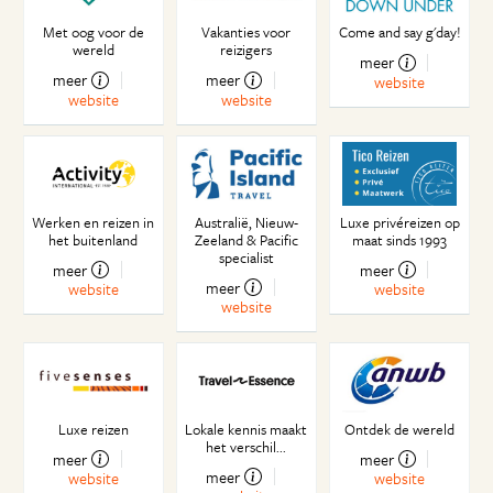
Oom Donald
Met oog voor de
Vakanties voor
Come and say g'day!
wereld
reizigers
Watermensen
meer
Lekker op de blote voetjes
meer
meer
website
website
website
Tongariro National Park
Leerrecht of leerplicht
Geen bal op de tv
Stairway to heaven
In het paradijs moet ook gewerkt worden
Werken en reizen in
Australië, Nieuw-
Luxe privéreizen op
het buitenland
Zeeland & Pacific
maat sinds 1993
Voorpagina nieuws
specialist
meer
meer
Puur op intuïtie!
meer
website
website
Wakker worden in the middle of nowhere
website
Stapels pannenkoeken aan de westkust
Zoveel meer dan een pitstop
Tot in Tonga en weer terug
Vervloekte flyers in Tongariro National Park
Luxe reizen
Lokale kennis maakt
Ontdek de wereld
Vakantie in eigen land
het verschil...
meer
meer
Het boerderijleven van een insectenhater
meer
website
website