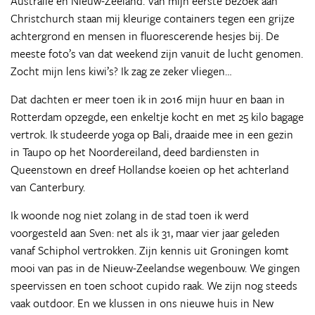
Australië en Nieuw-Zeeland. Van mijn eerste bezoek aan
Christchurch staan mij kleurige containers tegen een grijze
achtergrond en mensen in fluorescerende hesjes bij. De
meeste foto’s van dat weekend zijn vanuit de lucht genomen.
Zocht mijn lens kiwi’s? Ik zag ze zeker vliegen…
Dat dachten er meer toen ik in 2016 mijn huur en baan in
Rotterdam opzegde, een enkeltje kocht en met 25 kilo bagage
vertrok. Ik studeerde yoga op Bali, draaide mee in een gezin
in Taupo op het Noordereiland, deed bardiensten in
Queenstown en dreef Hollandse koeien op het achterland
van Canterbury.
Ik woonde nog niet zolang in de stad toen ik werd
voorgesteld aan Sven: net als ik 31, maar vier jaar geleden
vanaf Schiphol vertrokken. Zijn kennis uit Groningen komt
mooi van pas in de Nieuw-Zeelandse wegenbouw. We gingen
speervissen en toen schoot cupido raak. We zijn nog steeds
vaak outdoor. En we klussen in ons nieuwe huis in New