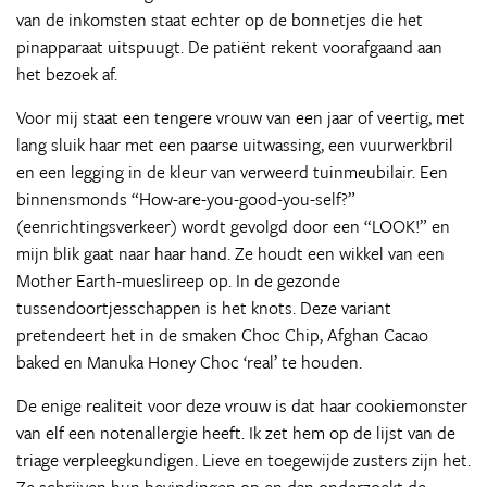
van de inkomsten staat echter op de bonnetjes die het
pinapparaat uitspuugt. De patiënt rekent voorafgaand aan
het bezoek af.
Voor mij staat een tengere vrouw van een jaar of veertig, met
lang sluik haar met een paarse uitwassing, een vuurwerkbril
en een legging in de kleur van verweerd tuinmeubilair. Een
binnensmonds “How-are-you-good-you-self?”
(eenrichtingsverkeer) wordt gevolgd door een “LOOK!” en
mijn blik gaat naar haar hand. Ze houdt een wikkel van een
Mother Earth-mueslireep op. In de gezonde
tussendoortjesschappen is het knots. Deze variant
pretendeert het in de smaken Choc Chip, Afghan Cacao
baked en Manuka Honey Choc ‘real’ te houden.
De enige realiteit voor deze vrouw is dat haar cookiemonster
van elf een notenallergie heeft. Ik zet hem op de lijst van de
triage verpleegkundigen. Lieve en toegewijde zusters zijn het.