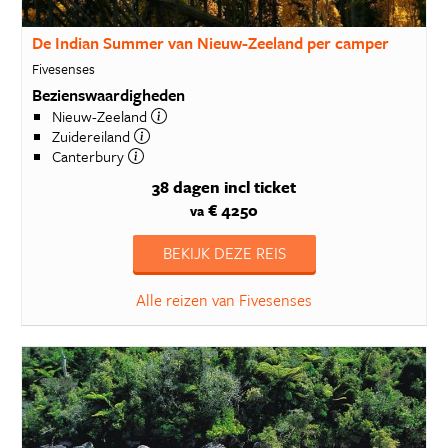
De Indian Summer van Nieuw-Zeeland per camper
Fivesenses
Bezienswaardigheden
Nieuw-Zeeland
Zuidereiland
Canterbury
38 dagen
incl ticket
€ 4250
va
BEKIJK DEZE REIS
Alle reizen van Fivesenses