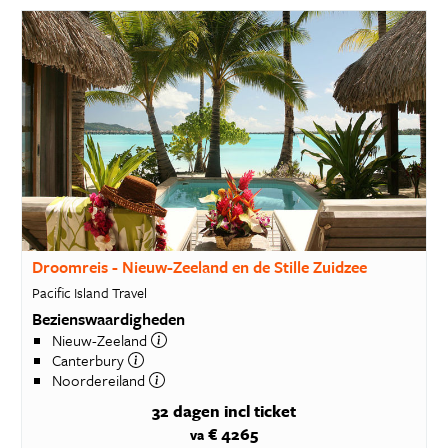
Droomreis - Nieuw-Zeeland en de Stille Zuidzee
Pacific Island Travel
Bezienswaardigheden
Nieuw-Zeeland
Canterbury
Noordereiland
32 dagen
incl ticket
€ 4265
va