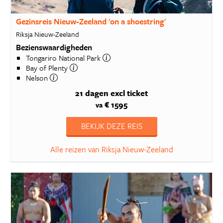
Gezinsreis Nieuw-Zeeland 'on a shoestring'
Riksja Nieuw-Zeeland
Bezienswaardigheden
Tongariro National Park
Bay of Plenty
Nelson
21 dagen
excl ticket
€ 1595
va
BEKIJK DEZE REIS
Alle reizen van Riksja Nieuw-Zeeland