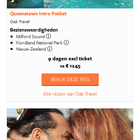
Queenstown Intro Pakket
Oak Travel
Bezienswaardigheden
Milford Sound
Fiordland National Park
Nieuw-Zeeland
9 dagen
excl ticket
€ 1245
va
BEKIJK DEZE REIS
Alle reizen van Oak Travel