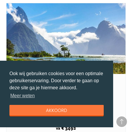
Ook wij gebruiken cookies voor een optimale
Nieuw-Zeeland Highlights
gebruikerservaring. Door verder te gaan op
333travel
deze site ga je hiermee akkoord.
Bezienswaardigheden
Meer weten
Auckland
Invercargill
AKKOORD
Bay of Islands
27 dagen
excl ticket
€ 3492
va