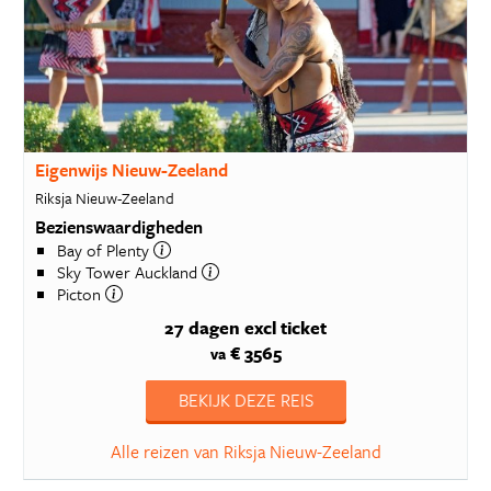
Eigenwijs Nieuw-Zeeland
Riksja Nieuw-Zeeland
Bezienswaardigheden
Bay of Plenty
Sky Tower Auckland
Picton
27 dagen
excl ticket
€ 3565
va
BEKIJK DEZE REIS
Alle reizen van Riksja Nieuw-Zeeland