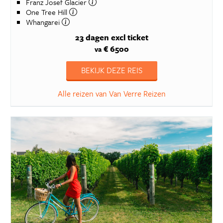
Franz Josef Glacier
One Tree Hill
Whangarei
23 dagen
excl ticket
€ 6500
va
BEKIJK DEZE REIS
Alle reizen van Van Verre Reizen