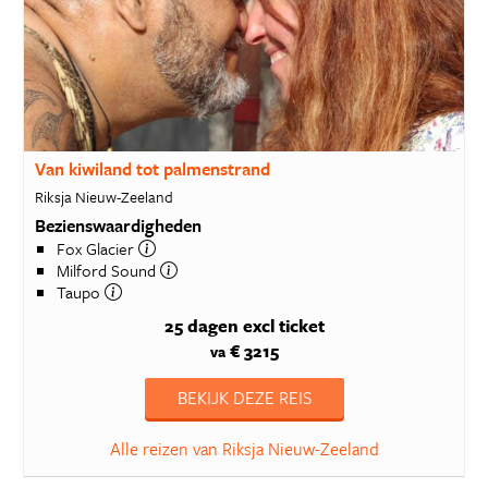
Van kiwiland tot palmenstrand
Riksja Nieuw-Zeeland
Bezienswaardigheden
Fox Glacier
Milford Sound
Taupo
25 dagen
excl ticket
€ 3215
va
BEKIJK DEZE REIS
Alle reizen van Riksja Nieuw-Zeeland