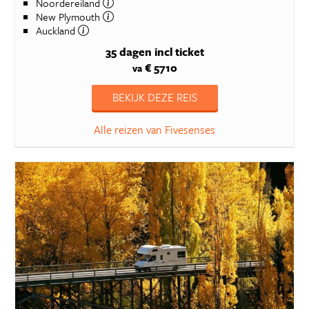
Noordereiland
New Plymouth
Auckland
35 dagen
incl ticket
€ 5710
va
BEKIJK DEZE REIS
Alle reizen van Fivesenses