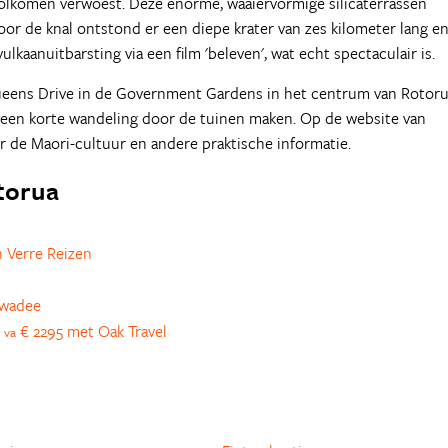
lkomen verwoest. Deze enorme, waaiervormige silicaterrassen
r de knal ontstond er een diepe krater van zes kilometer lang e
kaanuitbarsting via een film 'beleven', wat echt spectaculair is.
ueens Drive in de Government Gardens in het centrum van Rotoru
 een korte wandeling door de tuinen maken. Op de website van
r de Maori-cultuur en andere praktische informatie.
otorua
 Verre Reizen
awadee
r
€ 2295 met Oak Travel
va