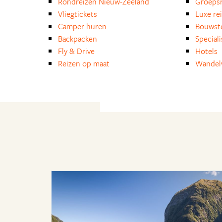
Rondreizen Nieuw-Zeeland
Groepsr
Vliegtickets
Luxe re
Camper huren
Bouwst
Backpacken
Special
Fly & Drive
Hotels
Reizen op maat
Wandelv