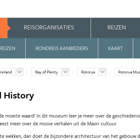
REISORGANISATIES
REIZEN
REIZEN
RONDREIS AANBIEDERS
KAART
reiland
Bay of Plenty
Rotorua
Rotorua Mus
 History
de moeite waard! In dit museum leer je meer over de geschiedeni
leest meer over de mooie verhalen uit de Maori cultuur.
e te wekken, dan doet de bijzondere architectuur van het gebouw d