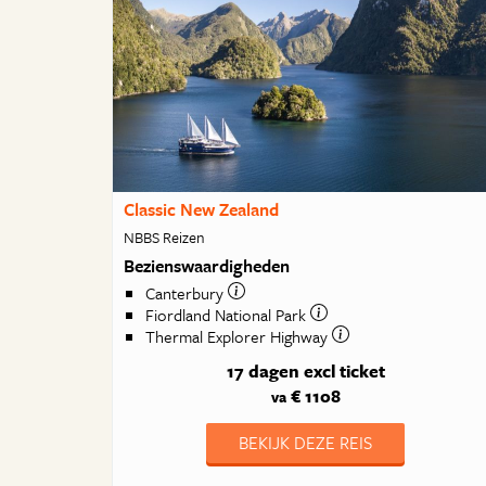
Classic New Zealand
NBBS Reizen
Bezienswaardigheden
Canterbury
Fiordland National Park
Thermal Explorer Highway
17 dagen
excl ticket
€ 1108
va
BEKIJK DEZE REIS