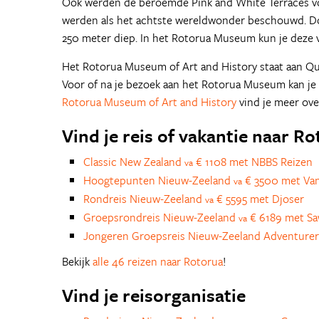
Ook werden de beroemde Pink and White Terraces vo
werden als het achtste wereldwonder beschouwd. Doo
250 meter diep. In het Rotorua Museum kun je deze vul
Het Rotorua Museum of Art and History staat aan Q
Voor of na je bezoek aan het Rotorua Museum kan je
Rotorua Museum of Art and History
vind je meer ove
Vind je reis of vakantie naar R
Classic New Zealand
€ 1108 met NBBS Reizen
va
Hoogtepunten Nieuw-Zeeland
€ 3500 met Van
va
Rondreis Nieuw-Zeeland
€ 5595 met Djoser
va
Groepsrondreis Nieuw-Zeeland
€ 6189 met S
va
Jongeren Groepsreis Nieuw-Zeeland Adventure
Bekijk
alle 46 reizen naar Rotorua
!
Vind je reisorganisatie