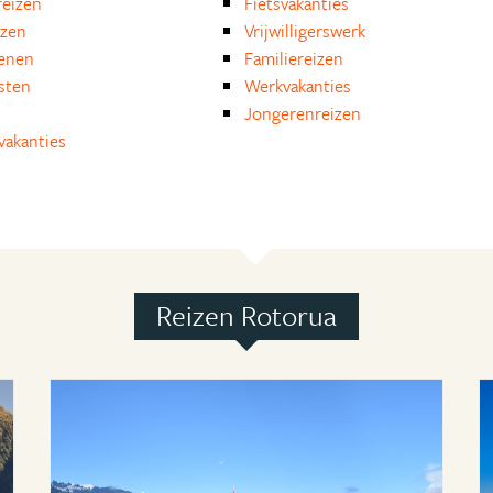
eizen
Fietsvakanties
izen
Vrijwilligerswerk
enen
Familiereizen
isten
Werkvakanties
Jongerenreizen
akanties
Reizen Rotorua