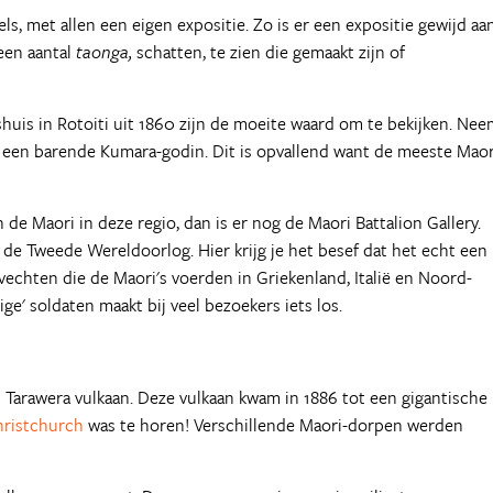
ls, met allen een eigen expositie. Zo is er een expositie gewijd aa
een aantal
taonga,
schatten, te zien die gemaakt zijn of
uis in Rotoiti uit 1860 zijn de moeite waard om te bekijken. Nee
, een barende Kumara-godin. Dit is opvallend want de meeste Maor
de Maori in deze regio, dan is er nog de Maori Battalion Gallery.
e Tweede Wereldoorlog. Hier krijg je het besef dat het echt een
echten die de Maori's voerden in Griekenland, Italië en Noord-
ige' soldaten maakt bij veel bezoekers iets los.
Tarawera vulkaan. Deze vulkaan kwam in 1886 tot een gigantische
hristchurch
was te horen! Verschillende Maori-dorpen werden