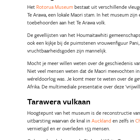
Het
Rotorua Museum
bestaat uit verschillende vleuge
Te Arawa, een lokale Maori stam. In het museum zijn 
toebehoorden aan het Te Arawa volk.
De gevellijsten van het Houmaitawhiti gemeenschapsh
ook een kijkje bij de puimstenen vrouwenfiguur Pani
vruchtbaarheidsgoden zijn mannelijk.
Mocht je meer willen weten over de geschiedenis van 
Niet veel mensen weten dat de Maori meevochten in d
wéreldoorlog was. Je komt meer te weten over de gev
Afrika. De multimediale presentatie over deze 'vrijwill
Tarawera vulkaan
Hoogtepunt van het museum is de reconstructie van 
uitbarsting waarvan de knal in
Auckland
en zelfs in
C
vernietigd en er overleden 153 mensen.