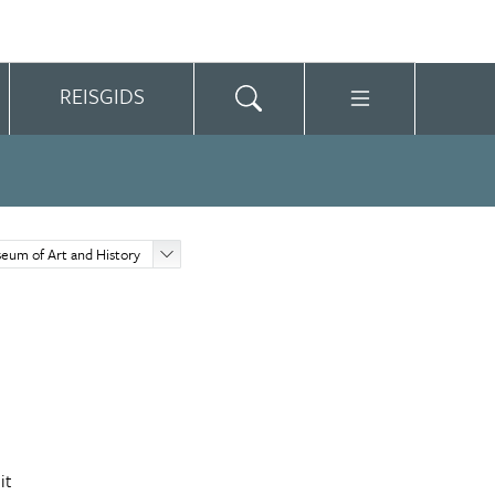
REISGIDS
eum of Art and History
s
it