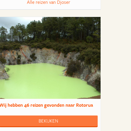
Alle reizen van Djoser
Wij hebben
46 reizen
gevonden naar Rotorua
BEKIJKEN