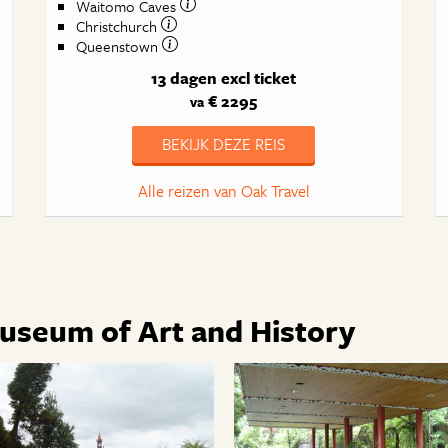
Waitomo Caves
Christchurch
Queenstown
13 dagen
excl ticket
€ 2295
va
BEKIJK DEZE REIS
Alle reizen van Oak Travel
Museum of Art and History