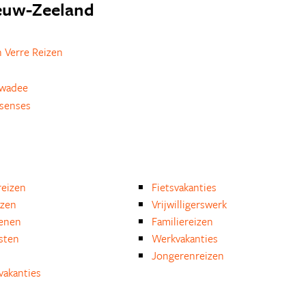
ieuw-Zeeland
 Verre Reizen
awadee
esenses
eizen
Fietsvakanties
izen
Vrijwilligerswerk
enen
Familiereizen
isten
Werkvakanties
Jongerenreizen
akanties