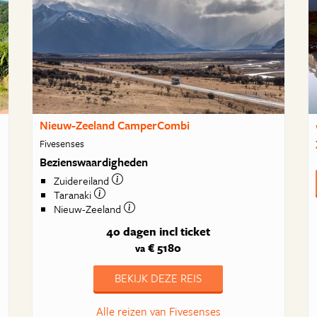
Nieuw-Zeeland CamperCombi
Fivesenses
Bezienswaardigheden
Zuidereiland
Taranaki
Nieuw-Zeeland
40 dagen
incl ticket
€ 5180
va
BEKIJK DEZE REIS
Alle reizen van Fivesenses