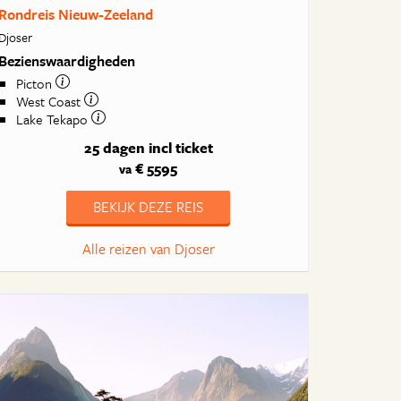
Rondreis Nieuw-Zeeland
Djoser
Bezienswaardigheden
Picton
West Coast
Lake Tekapo
25 dagen
incl ticket
€ 5595
va
BEKIJK DEZE REIS
Alle reizen van Djoser