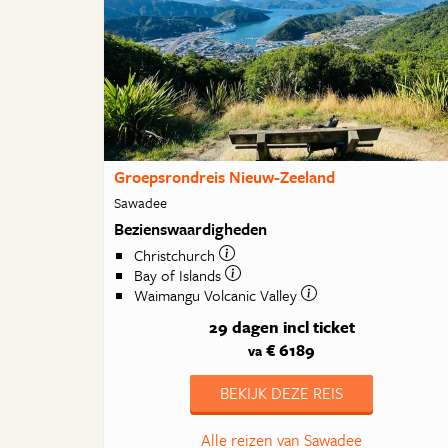
Groepsrondreis Nieuw-Zeeland
Sawadee
Bezienswaardigheden
Christchurch
Bay of Islands
Waimangu Volcanic Valley
29 dagen
incl ticket
€ 6189
va
BEKIJK DEZE REIS
Alle reizen van Sawadee