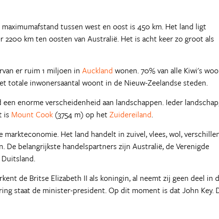
 maximumafstand tussen west en oost is 450 km. Het land ligt
 2200 km ten oosten van Australië. Het is acht keer zo groot als
van er ruim 1 miljoen in
Auckland
wonen. 70% van alle Kiwi's woo
et totale inwonersaantal woont in de Nieuw-Zeelandse steden.
and een enorme verscheidenheid aan landschappen. Ieder landschap
t is
Mount Cook
(3754 m) op het
Zuidereiland
.
markteconomie. Het land handelt in zuivel, vlees, wol, verschille
 De belangrijkste handelspartners zijn Australië, de Verenigde
 Duitsland.
nt de Britse Elizabeth II als koningin, al neemt zij geen deel in 
ring staat de minister-president. Op dit moment is dat John Key. 