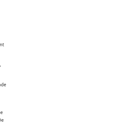
nt
,
nde
de
De