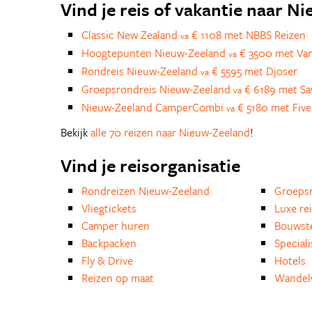
Vind je reis of vakantie naar N
Classic New Zealand
€ 1108 met NBBS Reizen
va
Hoogtepunten Nieuw-Zeeland
€ 3500 met Van
va
Rondreis Nieuw-Zeeland
€ 5595 met Djoser
va
Groepsrondreis Nieuw-Zeeland
€ 6189 met S
va
Nieuw-Zeeland CamperCombi
€ 5180 met Fiv
va
Bekijk
alle 70 reizen naar Nieuw-Zeeland
!
Vind je reisorganisatie
Rondreizen Nieuw-Zeeland
Groepsr
Vliegtickets
Luxe re
Camper huren
Bouwst
Backpacken
Special
Fly & Drive
Hotels
Reizen op maat
Wandelv