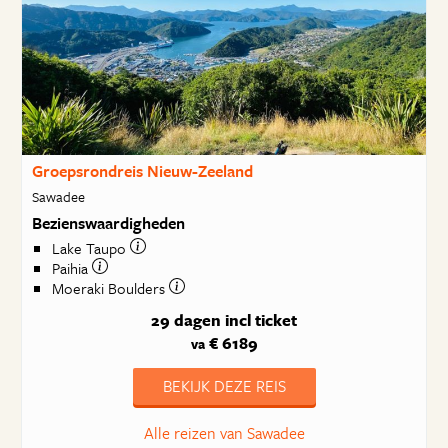
Groepsrondreis Nieuw-Zeeland
Sawadee
Bezienswaardigheden
Lake Taupo
Paihia
Moeraki Boulders
29 dagen
incl ticket
€ 6189
va
BEKIJK DEZE REIS
Alle reizen van Sawadee