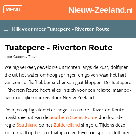
Nieuw-Zeeland
.nl
MENU
Tuatepere - Riverton Route
door Getaway Travel
Weinig verkeer, geweldige uitzichten langs de kust, dolfijnen
die uit het water omhoog springen en golven waar het hart
van een surfliefhebber sneller van gaat kloppen. De Tuatapere
- Riverton Route heeft alles in zich voor een relaxte, maar ook
avontuurlijke rondreis door Nieuw-Zeeland.
De bijna vijftig kilometer lange Tuatapere - Riverton Route
maakt deel uit van de
Southern Scenic Route
die door de
regio
Southland
op het
Zuidereiland
slingert. Tijdens deze
korte roadtrip tussen Tuatapere en Riverton spot je dolfijnen