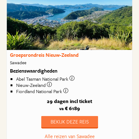
Groepsrondreis Nieuw-Zeeland
Sawadee
Bezienswaardigheden
Abel Tasman National Park
Nieuw-Zeeland
Fiordland National Park
29 dagen
incl ticket
€ 6189
va
BEKIJK DEZE REIS
Alle reizen van Sawadee