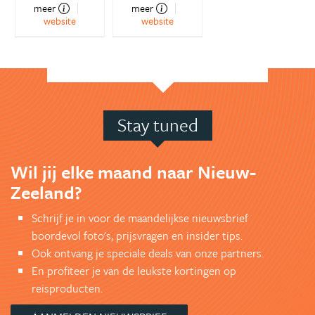
meer
meer
website
website
Stay tuned
Wil jij elke maand naar Nieuw-
Zeeland?
Schrijf je in voor de maandelijkse nieuwsbrief
boordevol foto's, prijsvragen en insider tips.
Ook ontvang je speciale deals van onze partners.
En profiteer je van de leukste kortingen op
reisproducten.