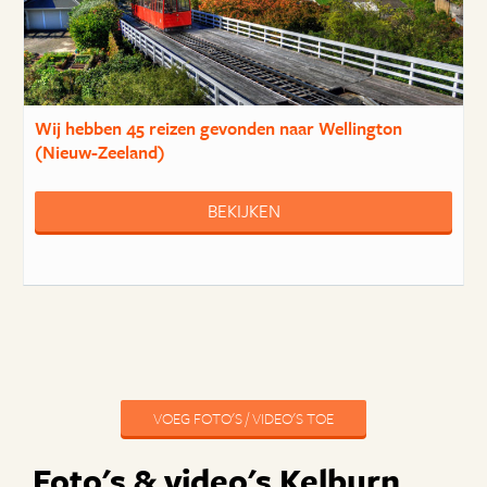
Wij hebben
45 reizen
gevonden naar Wellington
(Nieuw-Zeeland)
BEKIJKEN
VOEG FOTO'S / VIDEO'S TOE
Foto's & video's Kelburn