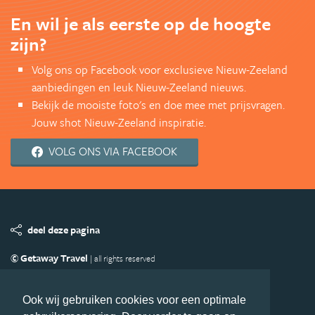
En wil je als eerste op de hoogte
zijn?
Volg ons op Facebook voor exclusieve Nieuw-Zeeland
aanbiedingen en leuk Nieuw-Zeeland nieuws.
Bekijk de mooiste foto's en doe mee met prijsvragen.
Jouw shot Nieuw-Zeeland inspiratie.
VOLG ONS VIA FACEBOOK
deel deze pagina
© Getaway Travel
| all rights reserved
Adverteren
Handige Links
Algemene Voorwaarden
Copyright
Privacy statement
Disclaimer
Cookies
Ook wij gebruiken cookies voor een optimale