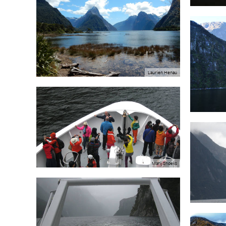
Laurien Henau
Marij Snoeks