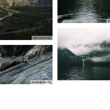
R
Roel Timmermans
Riordan van der Ven