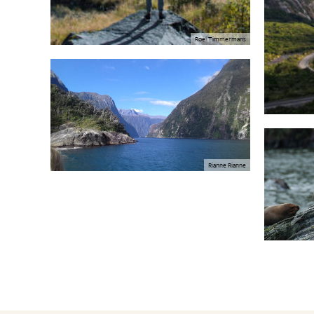
Roel Timmermans
Rianne Rianne