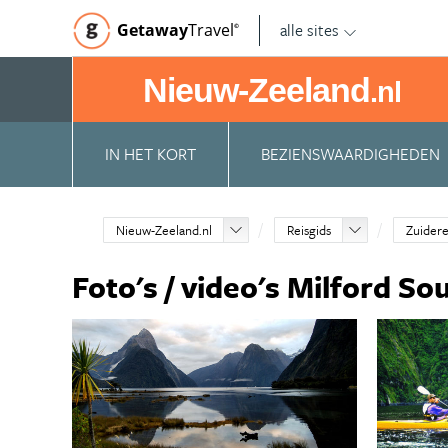
alle sites
Getaway
Travel
©
Nieuw-Zeeland
.nl
IN HET KORT
BEZIENSWAARDIGHEDEN
Nieuw-Zeeland.nl
Reisgids
Zuidere
Foto's / video's Milford So