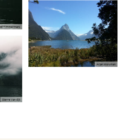
oel Timmermans
Arjan Morsman
Sterre Van dijk