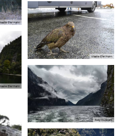
Maaike Ellermann
Maaike Ellermann
Maaike Ellermann
Ruby Oudejans