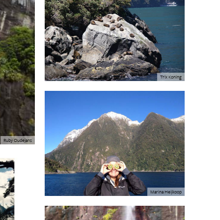
Trix Koning
Ruby Oudejans
Marina Heijkoop