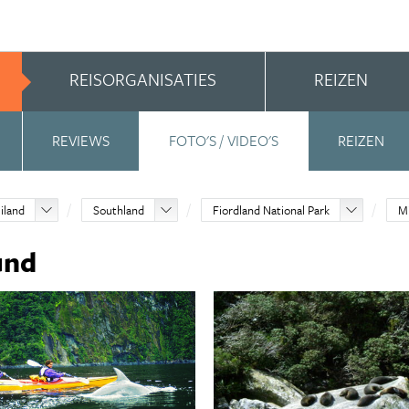
REISORGANISATIES
REIZEN
REVIEWS
FOTO'S / VIDEO'S
REIZEN
iland
Southland
Fiordland National Park
M
und