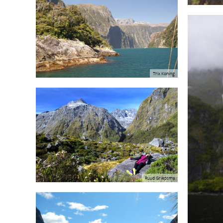
Trix Koning
Ruud Griepsma