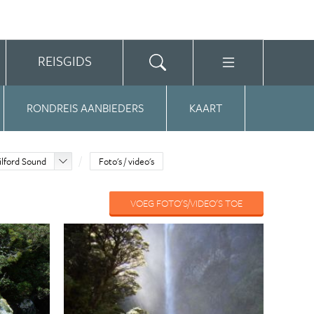
REISGIDS
RONDREIS AANBIEDERS
KAART
ilford Sound
Foto's / video's
VOEG FOTO'S/VIDEO'S TOE