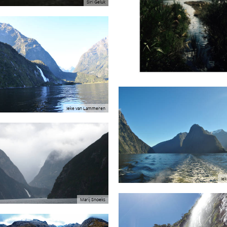
Siri Geluk
Ieke van Lammeren
Ie
Marij Snoeks