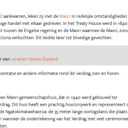
nd
aankwamen, leken zij met de
Maori
in redelijke omstandigheden
nige handel met elkaar gedreven. In het Treaty House werd in 1840
 tussen de Engelse regering en de Maori waarmee de Maori, zon
toria verkochten. Dit leidde later tot bloedige gevechten.
or een
rondreis Nieuw-Zeeland
sentatie en andere informatie rond dit verdrag zien en horen.
 een Maori-gemeenschapshuis, dat in 1940 werd gebouwd ter
rdrag. Dit huis heeft een prachtig houtsnijwerk en representeert 
de Ngatokimatawhaorua: de 35 meter lange oorlogskano die plaats
ruari wanneer de ondertekening van het Verdrag met veel ceremoniee
ten.