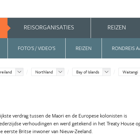
REISORGANISATIES
REIZEN
FOTO'S / VIDEO'S
REIZEN
RONDREIS A
reiland
Northland
Bay of Islands
Waitangi
rijkste verdrag tussen de Maori en de Europese kolonisten is
 wederzijdse verhoudingen en werd getekend in het Treaty House o
e eerste Britse inwoner van Nieuw-Zeeland.