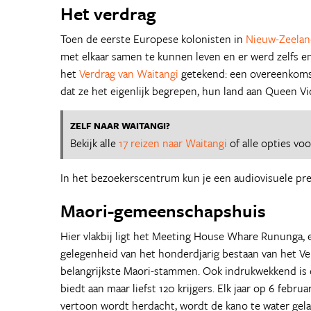
Het verdrag
Toen de eerste Europese kolonisten in
Nieuw-Zeela
met elkaar samen te kunnen leven en er werd zelfs e
het
Verdrag van Waitangi
getekend: een overeenkomst
dat ze het eigenlijk begrepen, hun land aan Queen Vic
ZELF NAAR WAITANGI?
Bekijk alle
17 reizen naar Waitangi
of alle opties vo
In het bezoekerscentrum kun je een audiovisuele pre
Maori-gemeenschapshuis
Hier vlakbij ligt het Meeting House Whare Rununga,
gelegenheid van het honderdjarig bestaan van het Ve
belangrijkste Maori-stammen. Ook indrukwekkend is 
biedt aan maar liefst 120 krijgers. Elk jaar op 6 feb
vertoon wordt herdacht, wordt de kano te water gela