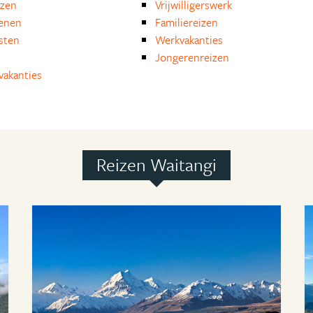
izen
Vrijwilligerswerk
enen
Familiereizen
isten
Werkvakanties
Jongerenreizen
akanties
Reizen Waitangi