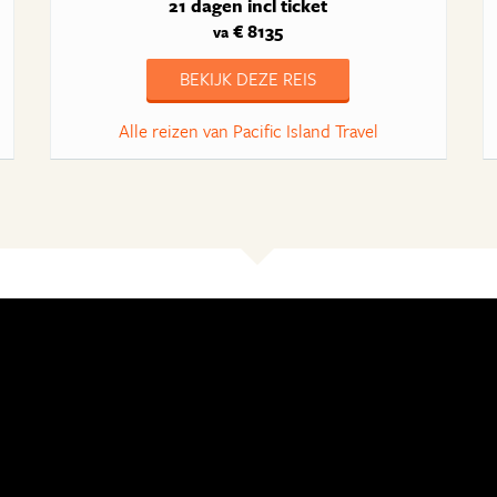
21 dagen
incl ticket
€ 8135
va
BEKIJK DEZE REIS
Alle reizen van Pacific Island Travel