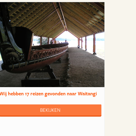
Wij hebben
17 reizen
gevonden naar Waitangi
BEKIJKEN