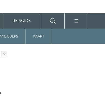
REISGIDS
ANBIEDERS
KAART
p