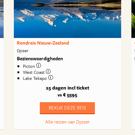
Rondreis Nieuw-Zeeland
Djoser
Bezienswaardigheden
Picton
West Coast
Lake Tekapo
25 dagen
incl ticket
€ 5595
va
BEKIJK DEZE REIS
Alle reizen van Djoser