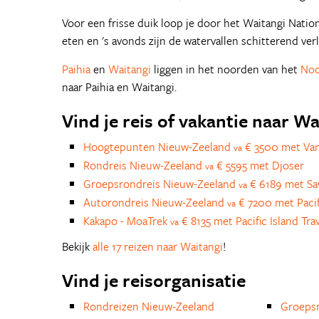
Voor een frisse duik loop je door het Waitangi Natio
eten en 's avonds zijn de watervallen schitterend verl
Paihia
en
Waitangi
liggen in het noorden van het
Noo
naar Paihia en Waitangi.
Vind je reis of vakantie naar Wa
Hoogtepunten Nieuw-Zeeland
€ 3500 met Van
va
Rondreis Nieuw-Zeeland
€ 5595 met Djoser
va
Groepsrondreis Nieuw-Zeeland
€ 6189 met S
va
Autorondreis Nieuw-Zeeland
€ 7200 met Pacifi
va
Kakapo - MoaTrek
€ 8135 met Pacific Island Tra
va
Bekijk
alle 17 reizen naar Waitangi
!
Vind je reisorganisatie
Rondreizen Nieuw-Zeeland
Groepsr