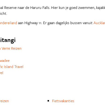
nal Reserve naar de Haruru Falls. Hier kun je goed zwemmen, kajak
icht.
rdereiland
aan Highway 11. Er gaan dagelijks bussen vanuit
Auckla
itangi
 Verre Reizen
awadee
c Island Travel
vel
eizen
Fietsvakanties