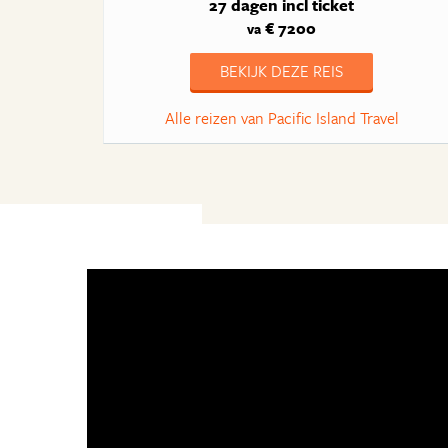
27 dagen
incl ticket
€ 7200
va
BEKIJK DEZE REIS
Alle reizen van Pacific Island Travel