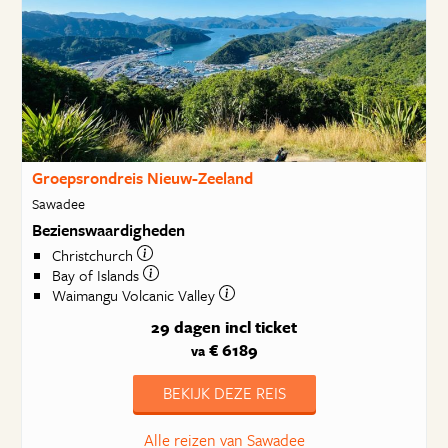
Groepsrondreis Nieuw-Zeeland
Sawadee
Bezienswaardigheden
Christchurch
Bay of Islands
Waimangu Volcanic Valley
29 dagen
incl ticket
€ 6189
va
BEKIJK DEZE REIS
Alle reizen van Sawadee