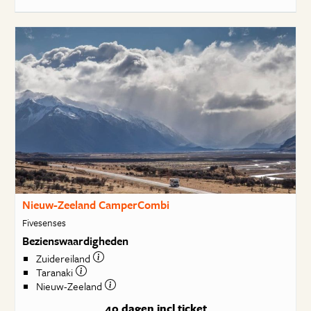
Nieuw-Zeeland CamperCombi
Fivesenses
Bezienswaardigheden
Zuidereiland
Taranaki
Nieuw-Zeeland
40 dagen
incl ticket