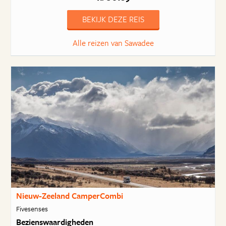
BEKIJK DEZE REIS
Alle reizen van Sawadee
Nieuw-Zeeland CamperCombi
Fivesenses
Bezienswaardigheden