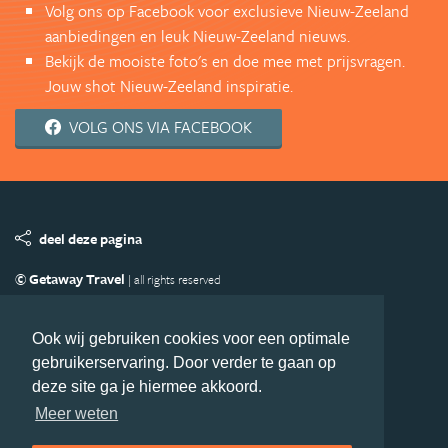
Volg ons op Facebook voor exclusieve Nieuw-Zeeland
aanbiedingen en leuk Nieuw-Zeeland nieuws.
Bekijk de mooiste foto's en doe mee met prijsvragen.
Jouw shot Nieuw-Zeeland inspiratie.
VOLG ONS VIA FACEBOOK
deel deze pagina
© Getaway Travel
| all rights reserved
Adverteren
Handige Links
Algemene Voorwaarden
Copyright
Privacy statement
Disclaimer
Cookies
Ook wij gebruiken cookies voor een optimale
gebruikerservaring. Door verder te gaan op
Volg Nieuw-Zeeland.nl
deze site ga je hiermee akkoord.
Nieuwsbrief
Facebook
Meer weten