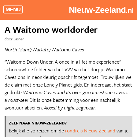
Nieuw-Zeeland
.nl
MENU
A Waitomo worldorder
door Jasper
North Island/Waikato/Waitomo Caves
"Waitomo Down Under. A once in a lifetime experience"
schreeuwt de folder van het VVV van het dorpje Waitomo
Caves ons in neonkleurig opschrift tegemoet. Trouw ijken we
de claim met onze Lonely Planet gids. En inderdaad, het staat
gedrukt:
Waitomo Caves and its over 300 limestone caves is
a must-see!
Dit is onze bestemming voor een nachtelijk
avontuur abseilen.
Abseil by night zeg maar.
ZELF NAAR NIEUW-ZEELAND?
Bekijk alle 70 reizen om de
rondreis Nieuw-Zeeland
van je