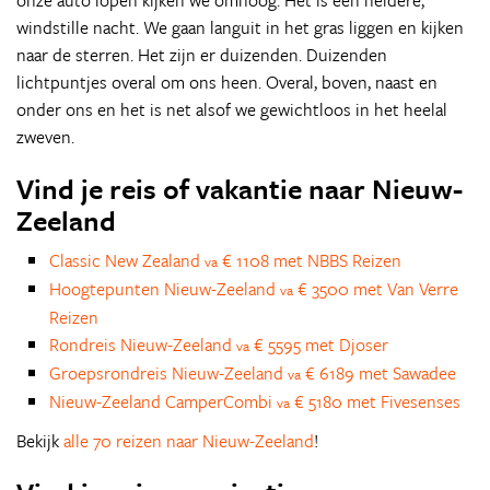
onze auto lopen kijken we omhoog. Het is een heldere,
windstille nacht. We gaan languit in het gras liggen en kijken
naar de sterren. Het zijn er duizenden. Duizenden
lichtpuntjes overal om ons heen. Overal, boven, naast en
onder ons en het is net alsof we gewichtloos in het heelal
zweven.
Vind je reis of vakantie naar Nieuw-
Zeeland
Classic New Zealand
€ 1108 met NBBS Reizen
va
Hoogtepunten Nieuw-Zeeland
€ 3500 met Van Verre
va
Reizen
Rondreis Nieuw-Zeeland
€ 5595 met Djoser
va
Groepsrondreis Nieuw-Zeeland
€ 6189 met Sawadee
va
Nieuw-Zeeland CamperCombi
€ 5180 met Fivesenses
va
Bekijk
alle 70 reizen naar Nieuw-Zeeland
!