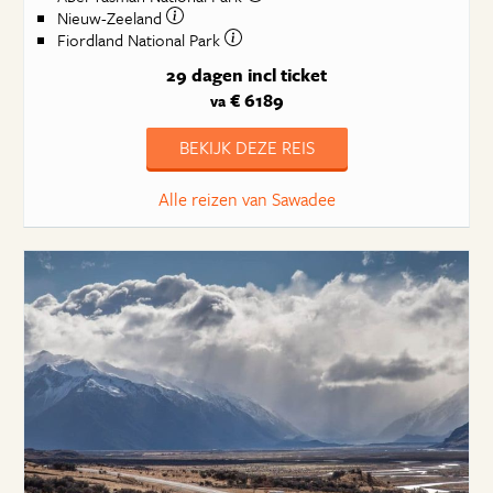
Nieuw-Zeeland
Fiordland National Park
29 dagen
incl ticket
€ 6189
va
BEKIJK DEZE REIS
Alle reizen van Sawadee