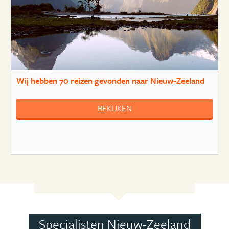
Wij hebben
70 reizen
gevonden naar Nieuw-Zeeland
BEKIJKEN
Specialisten Nieuw-Zeeland