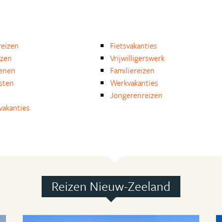
eizen
Fietsvakanties
izen
Vrijwilligerswerk
enen
Familiereizen
isten
Werkvakanties
Jongerenreizen
akanties
Reizen Nieuw-Zeeland