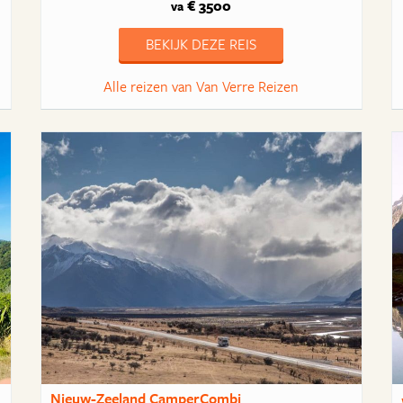
€ 3500
va
BEKIJK DEZE REIS
Alle reizen van Van Verre Reizen
Nieuw-Zeeland CamperCombi