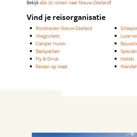
Bekijk
alle 70 reizen naar Nieuw-Zeeland
!
Vind je reisorganisatie
Rondreizen Nieuw-Zeeland
Groepsr
Vliegtickets
Luxe re
Camper huren
Bouwst
Backpacken
Special
Fly & Drive
Hotels
Reizen op maat
Wandelv