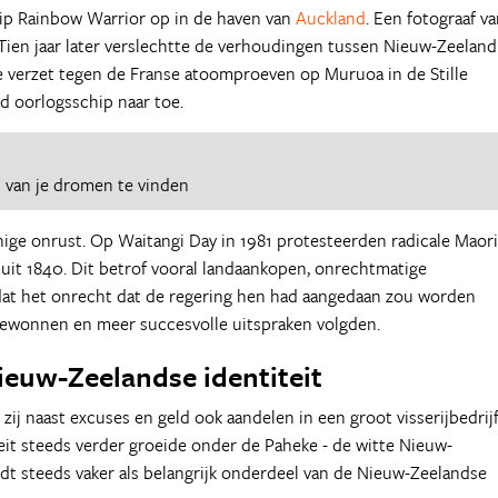
hip Rainbow Warrior op in de haven van
Auckland
. Een fotograaf v
Tien jaar later verslechtte de verhoudingen tussen Nieuw-Zeeland
e verzet tegen de Franse atoomproeven op Muruoa in de Stille
d oorlogsschip naar toe.
d
van je dromen te vinden
ige onrust. Op Waitangi Day in 1981 protesteerden radicale Maori
uit 1840. Dit betrof vooral landaankopen, onrechtmatige
 dat het onrecht dat de regering hen had aangedaan zou worden
gewonnen en meer succesvolle uitspraken volgden.
ieuw-Zeelandse identiteit
zij naast excuses en geld ook aandelen in een groot visserijbedrijf
teit steeds verder groeide onder de Paheke - de witte Nieuw-
rdt steeds vaker als belangrijk onderdeel van de Nieuw-Zeelandse