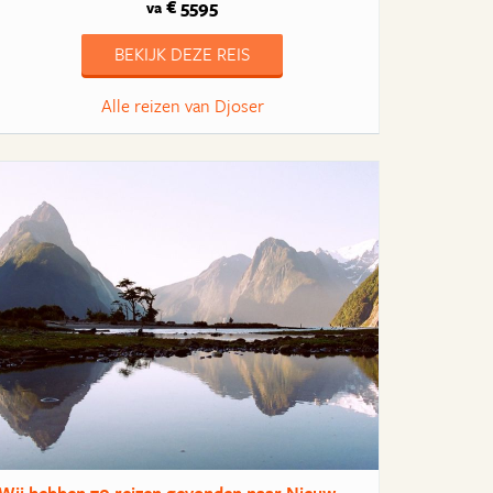
€ 5595
va
BEKIJK DEZE REIS
Alle reizen van Djoser