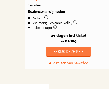
Sawadee
Bezienswaardigheden
Nelson
Waimangu Volcanic Valley
Lake Tekapo
29 dagen
incl ticket
€ 6189
va
BEKIJK DEZE REIS
Alle reizen van Sawadee