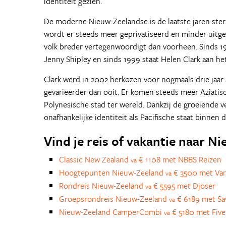
identiteit gezien.
De moderne Nieuw-Zeelandse is de laatste jaren ster
wordt er steeds meer geprivatiseerd en minder uitge
volk breder vertegenwoordigt dan voorheen. Sinds 19
Jenny Shipley en sinds 1999 staat Helen Clark aan het
Clark werd in 2002 herkozen voor nogmaals drie jaar
gevarieerder dan ooit. Er komen steeds meer Aziati
Polynesische stad ter wereld. Dankzij de groeiende 
onafhankelijke identiteit als Pacifische staat binnen
Vind je reis of vakantie naar N
Classic New Zealand
€ 1108 met NBBS Reizen
va
Hoogtepunten Nieuw-Zeeland
€ 3500 met Van
va
Rondreis Nieuw-Zeeland
€ 5595 met Djoser
va
Groepsrondreis Nieuw-Zeeland
€ 6189 met S
va
Nieuw-Zeeland CamperCombi
€ 5180 met Fiv
va