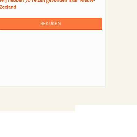
Wij hebben
70 reizen
gevonden naar Nieuw-
Zeeland
BEKIJKEN