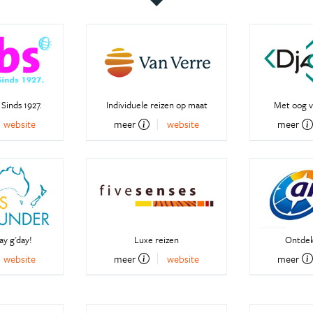
 Sinds 1927.
Individuele reizen op maat
Met oog v
website
meer
website
meer
y g'day!
Luxe reizen
Ontdek
website
meer
website
meer