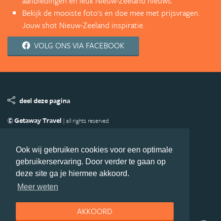
aanbiedingen en leuk Nieuw-Zeeland nieuws.
Bekijk de mooiste foto's en doe mee met prijsvragen.
Jouw shot Nieuw-Zeeland inspiratie.
VOLG ONS VIA FACEBOOK
deel deze pagina
© Getaway Travel
| all rights reserved
Adverteren
Handige Links
Algemene Voorwaarden
Copyright
Privacy statement
Disclaimer
Cookies
Ook wij gebruiken cookies voor een optimale
gebruikerservaring. Door verder te gaan op
Volg Nieuw-Zeeland.nl
deze site ga je hiermee akkoord.
Nieuwsbrief
Facebook
Meer weten
AKKOORD