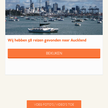
Wij hebben
58 reizen
gevonden naar Auckland
BEKIJKEN
VOEG FOTO'S / VIDEO'S TOE