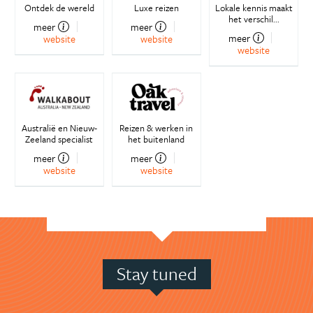
Ontdek de wereld
Luxe reizen
Lokale kennis maakt
het verschil...
meer
meer
meer
website
website
website
Australië en Nieuw-
Reizen & werken in
Zeeland specialist
het buitenland
meer
meer
website
website
Stay tuned