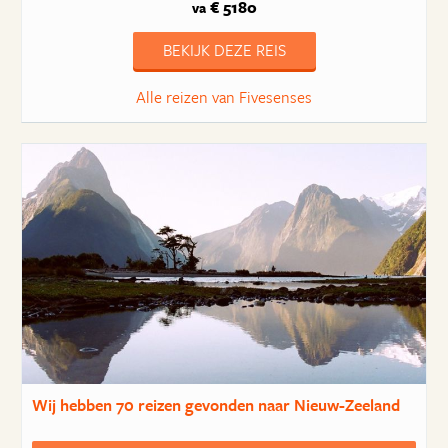
€ 5180
va
BEKIJK DEZE REIS
Alle reizen van Fivesenses
Wij hebben
70 reizen
gevonden naar Nieuw-Zeeland