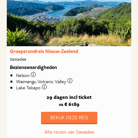
Groepsrondreis Nieuw-Zeeland
Sawadee
Bezienswaardigheden
Nelson
Waimangu Volcanic Valley
Lake Tekapo
29 dagen
incl ticket
€ 6189
va
BEKIJK DEZE REIS
Alle reizen van Sawadee