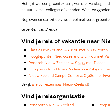
Het lijkt wel een groentekraam, wat is er vandaag in de
natuurlijk met collega's of vrienden. Want weggooien
Nog even en dan zit de vriezer vol met verse groenten
Groenten van Brenda
Vind je reis of vakantie naar N
Classic New Zealand
€ 1108 met NBBS Reizen
va
Hoogtepunten Nieuw-Zeeland
€ 3500 met Van
va
Rondreis Nieuw-Zeeland
€ 5595 met Djoser
va
Groepsrondreis Nieuw-Zeeland
€ 6189 met S
va
Nieuw-Zeeland CamperCombi
€ 5180 met Fiv
va
Bekijk
alle 70 reizen naar Nieuw-Zeeland
!
Vind je reisorganisatie
Rondreizen Nieuw-Zeeland
Groepsr