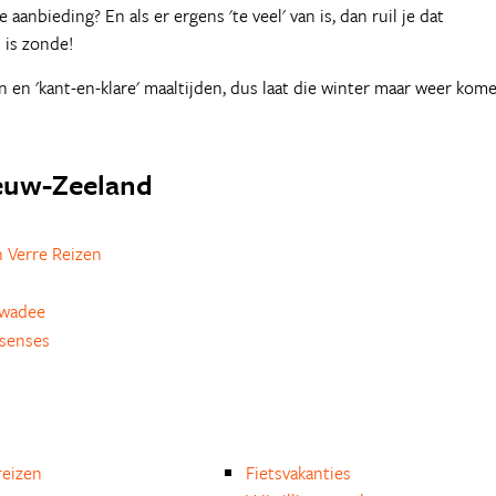
 aanbieding? En als er ergens 'te veel' van is, dan ruil je dat
 is zonde!
 en 'kant-en-klare' maaltijden, dus laat die winter maar weer kom
ieuw-Zeeland
 Verre Reizen
awadee
esenses
eizen
Fietsvakanties