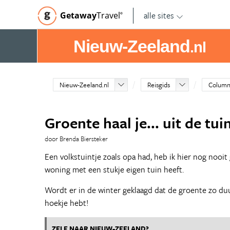
alle sites
Getaway
Travel
©
Nieuw-Zeeland
.nl
Nieuw-Zeeland.nl
Reisgids
Column
Groente haal je... uit de tui
door Brenda Biersteker
Een volkstuintje zoals opa had, heb ik hier nog nooit
woning met een stukje eigen tuin heeft.
Wordt er in de winter geklaagd dat de groente zo duur
hoekje hebt!
ZELF NAAR NIEUW-ZEELAND?