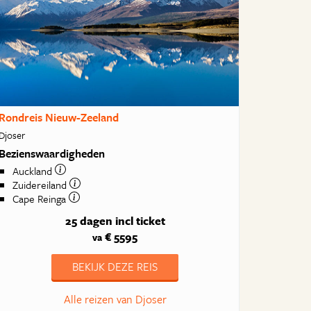
Rondreis Nieuw-Zeeland
Djoser
Bezienswaardigheden
Auckland
Zuidereiland
Cape Reinga
25 dagen
incl ticket
€ 5595
va
BEKIJK DEZE REIS
Alle reizen van Djoser