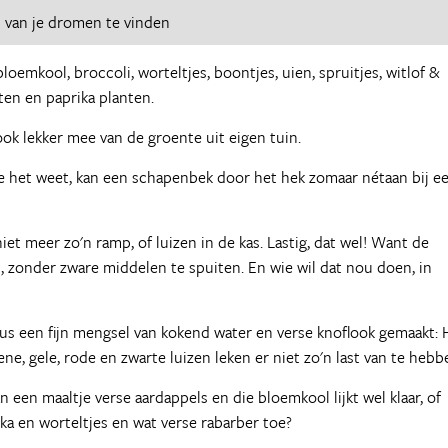
d
van je dromen te vinden
loemkool, broccoli, worteltjes, boontjes, uien, spruitjes, witlof &
ten en paprika planten.
k lekker mee van de groente uit eigen tuin.
je het weet, kan een schapenbek door het hek zomaar nétaan bij e
et meer zo'n ramp, of luizen in de kas. Lastig, dat wel! Want de
, zonder zware middelen te spuiten. En wie wil dat nou doen, in
 dus een fijn mengsel van kokend water en verse knoflook gemaakt: 
ne, gele, rode en zwarte luizen leken er niet zo'n last van te hebb
 een maaltje verse aardappels en die bloemkool lijkt wel klaar, of
a en worteltjes en wat verse rabarber toe?