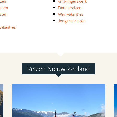
izen
Vrijwilligerswerk
enen
Familiereizen
isten
Werkvakanties
Jongerenreizen
akanties
Reizen Nieuw-Zeeland