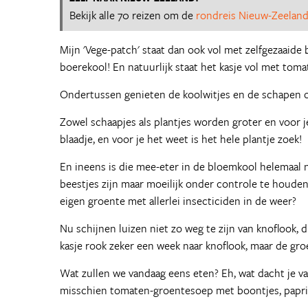
Bekijk alle 70 reizen om de
rondreis Nieuw-Zeelan
Mijn 'Vege-patch' staat dan ook vol met zelfgezaaide b
boerekool! En natuurlijk staat het kasje vol met toma
Ondertussen genieten de koolwitjes en de schapen oo
Zowel schaapjes als plantjes worden groter en voor 
blaadje, en voor je het weet is het hele plantje zoek!
En ineens is die mee-eter in de bloemkool helemaal ni
beestjes zijn maar moeilijk onder controle te houden
eigen groente met allerlei insecticiden in de weer?
Nu schijnen luizen niet zo weg te zijn van knoflook,
kasje rook zeker een week naar knoflook, maar de groe
Wat zullen we vandaag eens eten? Eh, wat dacht je van
misschien tomaten-groentesoep met boontjes, paprik