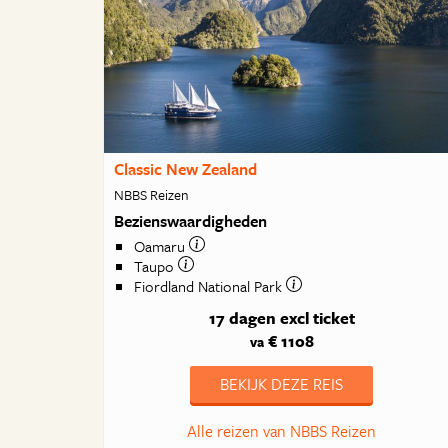
Classic New Zealand
NBBS Reizen
Bezienswaardigheden
Oamaru
Taupo
Fiordland National Park
17 dagen
excl ticket
€ 1108
va
BEKIJK DEZE REIS
Alle reizen van NBBS Reizen