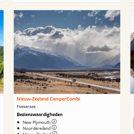
Nieuw-Zeeland CamperCombi
Fivesenses
Bezienswaardigheden
New Plymouth
Noordereiland
Nieuw-Zeeland