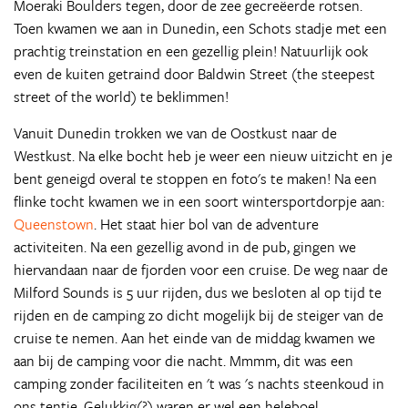
Moeraki Boulders tegen, door de zee gecreëerde rotsen.
Toen kwamen we aan in Dunedin, een Schots stadje met een
prachtig treinstation en een gezellig plein! Natuurlijk ook
even de kuiten getraind door Baldwin Street (the steepest
street of the world) te beklimmen!
Vanuit Dunedin trokken we van de Oostkust naar de
Westkust. Na elke bocht heb je weer een nieuw uitzicht en je
bent geneigd overal te stoppen en foto's te maken! Na een
flinke tocht kwamen we in een soort wintersportdorpje aan:
Queenstown
. Het staat hier bol van de adventure
activiteiten. Na een gezellig avond in de pub, gingen we
hiervandaan naar de fjorden voor een cruise. De weg naar de
Milford Sounds is 5 uur rijden, dus we besloten al op tijd te
rijden en de camping zo dicht mogelijk bij de steiger van de
cruise te nemen. Aan het einde van de middag kwamen we
aan bij de camping voor die nacht. Mmmm, dit was een
camping zonder faciliteiten en 't was 's nachts steenkoud in
ons tentje. Gelukkig(?) waren er wel een heleboel