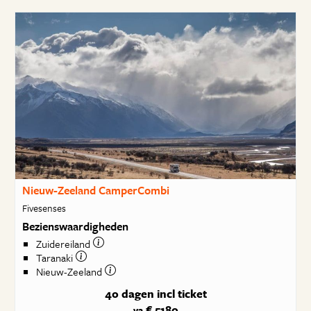
Nieuw-Zeeland CamperCombi
Fivesenses
Bezienswaardigheden
Zuidereiland
Taranaki
Nieuw-Zeeland
40 dagen
incl ticket
€ 5180
va