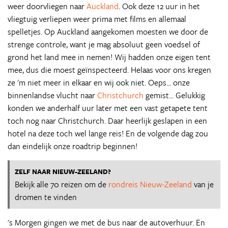
weer doorvliegen naar
Auckland
. Ook deze 12 uur in het
vliegtuig verliepen weer prima met films en allemaal
spelletjes. Op Auckland aangekomen moesten we door de
strenge controle, want je mag absoluut geen voedsel of
grond het land mee in nemen! Wij hadden onze eigen tent
mee, dus die moest geïnspecteerd. Helaas voor ons kregen
ze 'm niet meer in elkaar en wij ook niet. Oeps... onze
binnenlandse vlucht naar
Christchurch
gemist... Gelukkig
konden we anderhalf uur later met een vast getapete tent
toch nog naar Christchurch. Daar heerlijk geslapen in een
hotel na deze toch wel lange reis! En de volgende dag zou
dan eindelijk onze roadtrip beginnen!
ZELF NAAR NIEUW-ZEELAND?
Bekijk alle 70 reizen om de
rondreis Nieuw-Zeeland
van je
dromen te vinden
's Morgen gingen we met de bus naar de autoverhuur. En