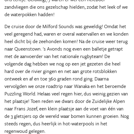
zandvliegen die ons gezelschap hielden, zodat het leek of we
de waterpokken hadden!
De cruise door de Milford Sounds was geweldig! Omdat het
veel geregend had, waren er overal watervallen en we konden
heel dicht bij de zeehonden komen! Na de cruise weer terug
naar Queenstown. 's Avonds nog even een balletje getrapt
met de aanvoerder van het nationale rugbyteam! De
volgende dag hebben we nog op een jet gezeten die heel
hard over de rivier gingen en net aan grote rotsblokken
ontweek en af en toe 360 graden rond ging. Daarna
vervolgden we onze roadtrip naar Wanaka en het beroemde
Puzzling World. Helaas veel regen hier, dus weinig gezien van
het plaatsje! Toen reden we dwars door de Zuidelijke Alpen
naar Frans Jozef, een klein plaatsje aan de voet van één van
de 3 gletsjers op de wereld waar bomen kunnen groeien. Nog
steeds regen, dus heerlijk in hot-waterpools in het
regenwoud gelegen.