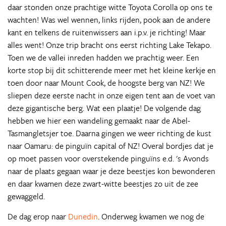
daar stonden onze prachtige witte Toyota Corolla op ons te
wachten! Was wel wennen, links rijden, pook aan de andere
kant en telkens de ruitenwissers aan i.p.v. je richting! Maar
alles went! Onze trip bracht ons eerst richting Lake Tekapo.
Toen we de vallei inreden hadden we prachtig weer. Een
korte stop bij dit schitterende meer met het kleine kerkje en
toen door naar Mount Cook, de hoogste berg van NZ! We
sliepen deze eerste nacht in onze eigen tent aan de voet van
deze gigantische berg. Wat een plaatje! De volgende dag
hebben we hier een wandeling gemaakt naar de Abel-
Tasmangletsjer toe. Daarna gingen we weer richting de kust
naar Oamaru: de pinguïn capital of NZ! Overal bordjes dat je
op moet passen voor overstekende pinguïns e.d. 's Avonds
naar de plaats gegaan waar je deze beestjes kon bewonderen
en daar kwamen deze zwart-witte beestjes zo uit de zee
gewaggeld.
De dag erop naar
Dunedin
. Onderweg kwamen we nog de