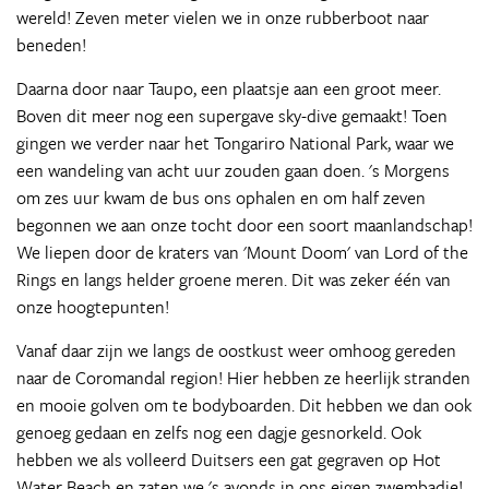
wereld! Zeven meter vielen we in onze rubberboot naar
beneden!
Daarna door naar Taupo, een plaatsje aan een groot meer.
Boven dit meer nog een supergave sky-dive gemaakt! Toen
gingen we verder naar het Tongariro National Park, waar we
een wandeling van acht uur zouden gaan doen. 's Morgens
om zes uur kwam de bus ons ophalen en om half zeven
begonnen we aan onze tocht door een soort maanlandschap!
We liepen door de kraters van 'Mount Doom' van Lord of the
Rings en langs helder groene meren. Dit was zeker één van
onze hoogtepunten!
Vanaf daar zijn we langs de oostkust weer omhoog gereden
naar de Coromandal region! Hier hebben ze heerlijk stranden
en mooie golven om te bodyboarden. Dit hebben we dan ook
genoeg gedaan en zelfs nog een dagje gesnorkeld. Ook
hebben we als volleerd Duitsers een gat gegraven op Hot
Water Beach en zaten we 's avonds in ons eigen zwembadje!