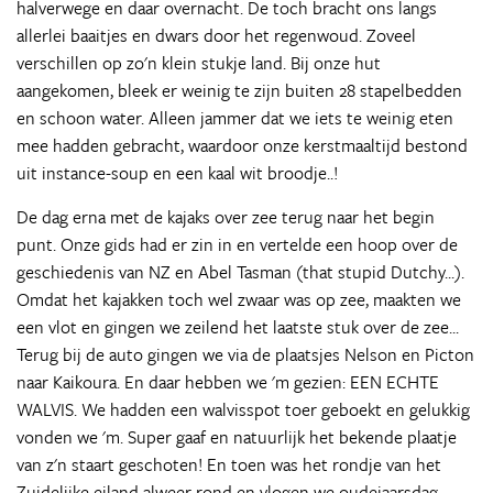
halverwege en daar overnacht. De toch bracht ons langs
allerlei baaitjes en dwars door het regenwoud. Zoveel
verschillen op zo'n klein stukje land. Bij onze hut
aangekomen, bleek er weinig te zijn buiten 28 stapelbedden
en schoon water. Alleen jammer dat we iets te weinig eten
mee hadden gebracht, waardoor onze kerstmaaltijd bestond
uit instance-soup en een kaal wit broodje..!
De dag erna met de kajaks over zee terug naar het begin
punt. Onze gids had er zin in en vertelde een hoop over de
geschiedenis van NZ en Abel Tasman (that stupid Dutchy...).
Omdat het kajakken toch wel zwaar was op zee, maakten we
een vlot en gingen we zeilend het laatste stuk over de zee...
Terug bij de auto gingen we via de plaatsjes Nelson en Picton
naar Kaikoura. En daar hebben we 'm gezien: EEN ECHTE
WALVIS. We hadden een walvisspot toer geboekt en gelukkig
vonden we 'm. Super gaaf en natuurlijk het bekende plaatje
van z'n staart geschoten! En toen was het rondje van het
Zuidelijke eiland alweer rond en vlogen we oudejaarsdag