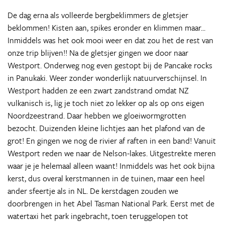
De dag erna als volleerde bergbeklimmers de gletsjer
beklommen! Kisten aan, spikes eronder en klimmen maar...
Inmiddels was het ook mooi weer en dat zou het de rest van
onze trip blijven!! Na de gletsjer gingen we door naar
Westport. Onderweg nog even gestopt bij de Pancake rocks
in Panukaki. Weer zonder wonderlijk natuurverschijnsel. In
Westport hadden ze een zwart zandstrand omdat NZ
vulkanisch is, lig je toch niet zo lekker op als op ons eigen
Noordzeestrand. Daar hebben we gloeiwormgrotten
bezocht. Duizenden kleine lichtjes aan het plafond van de
grot! En gingen we nog de rivier af raften in een band! Vanuit
Westport reden we naar de Nelson-lakes. Uitgestrekte meren
waar je je helemaal alleen waant! Inmiddels was het ook bijna
kerst, dus overal kerstmannen in de tuinen, maar een heel
ander sfeertje als in NL. De kerstdagen zouden we
doorbrengen in het Abel Tasman National Park. Eerst met de
watertaxi het park ingebracht, toen teruggelopen tot