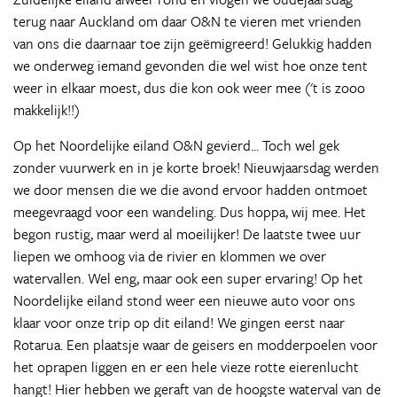
terug naar Auckland om daar O&N te vieren met vrienden
van ons die daarnaar toe zijn geëmigreerd! Gelukkig hadden
we onderweg iemand gevonden die wel wist hoe onze tent
weer in elkaar moest, dus die kon ook weer mee ('t is zooo
makkelijk!!)
Op het Noordelijke eiland O&N gevierd... Toch wel gek
zonder vuurwerk en in je korte broek! Nieuwjaarsdag werden
we door mensen die we die avond ervoor hadden ontmoet
meegevraagd voor een wandeling. Dus hoppa, wij mee. Het
begon rustig, maar werd al moeilijker! De laatste twee uur
liepen we omhoog via de rivier en klommen we over
watervallen. Wel eng, maar ook een super ervaring! Op het
Noordelijke eiland stond weer een nieuwe auto voor ons
klaar voor onze trip op dit eiland! We gingen eerst naar
Rotarua. Een plaatsje waar de geisers en modderpoelen voor
het oprapen liggen en er een hele vieze rotte eierenlucht
hangt! Hier hebben we geraft van de hoogste waterval van de