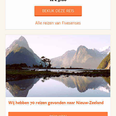
BEKIJK DEZE REIS
Alle reizen van Fivesenses
Wij hebben
70 reizen
gevonden naar Nieuw-Zeeland