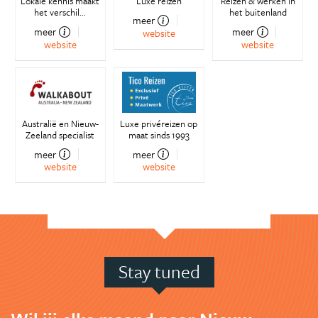
Lokale kennis maakt
Luxe reizen
Reizen & werken in
het verschil...
het buitenland
meer
meer
meer
website
website
website
Australië en Nieuw-
Luxe privéreizen op
Zeeland specialist
maat sinds 1993
meer
meer
website
website
Stay tuned