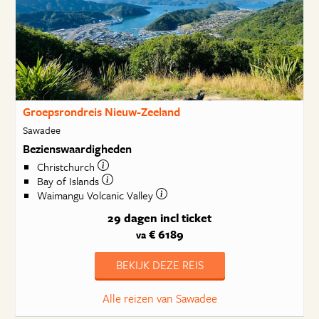
Groepsrondreis Nieuw-Zeeland
Sawadee
Bezienswaardigheden
Christchurch
Bay of Islands
Waimangu Volcanic Valley
29 dagen
incl ticket
€ 6189
va
BEKIJK DEZE REIS
Alle reizen van Sawadee