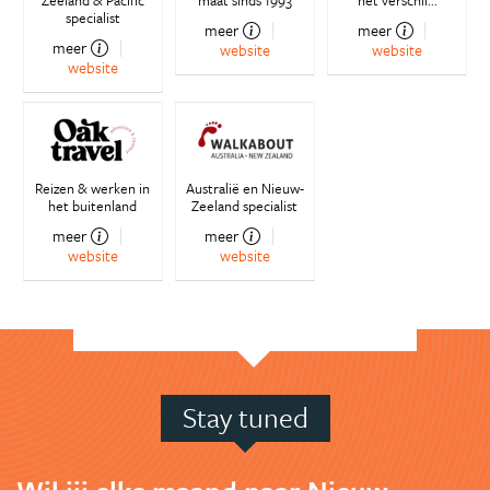
Zeeland & Pacific
maat sinds 1993
het verschil...
specialist
meer
meer
meer
website
website
website
Reizen & werken in
Australië en Nieuw-
het buitenland
Zeeland specialist
meer
meer
website
website
Stay tuned