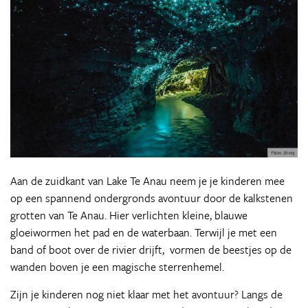
Aan de zuidkant van Lake Te Anau neem je je kinderen mee
op een spannend ondergronds avontuur door de kalkstenen
grotten van Te Anau. Hier verlichten kleine, blauwe
gloeiwormen het pad en de waterbaan. Terwijl je met een
band of boot over de rivier drijft, vormen de beestjes op de
wanden boven je een magische sterrenhemel.
Zijn je kinderen nog niet klaar met het avontuur? Langs de