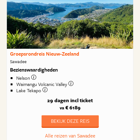
Groepsrondreis Nieuw-Zeeland
Sawadee
Bezienswaardigheden
Nelson
Waimangu Volcanic Valley
Lake Tekapo
29 dagen
incl ticket
€ 6189
va
BEKIJK DEZE REIS
Alle reizen van Sawadee